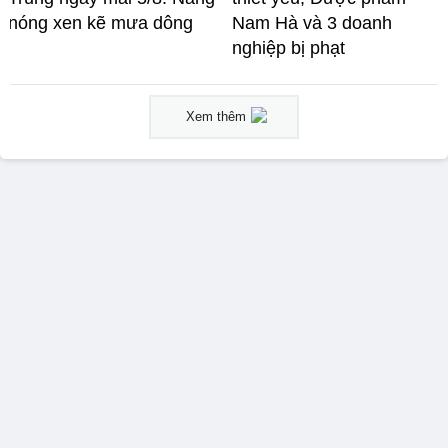
nóng xen kẽ mưa dông
Nam Hà và 3 doanh
nghiệp bị phạt
Xem thêm