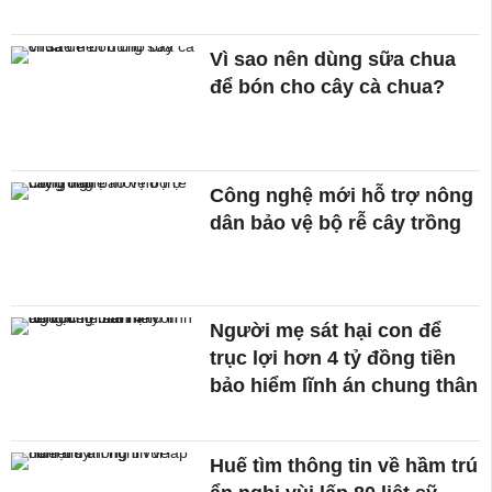
Vì sao nên dùng sữa chua
để bón cho cây cà chua?
Công nghệ mới hỗ trợ nông
dân bảo vệ bộ rễ cây trồng
Người mẹ sát hại con để
trục lợi hơn 4 tỷ đồng tiền
bảo hiểm lĩnh án chung thân
Huế tìm thông tin về hầm trú