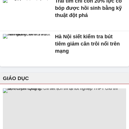
Trái tim chỉ còn 20% lực co
bóp được hồi sinh bằng kỹ
thuật đột phá
Hà Nội siết kiểm tra bút
tiêm giảm cân trôi nổi trên
mạng
GIÁO DỤC