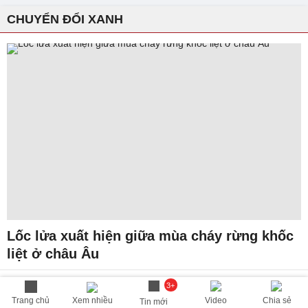
CHUYỂN ĐỔI XANH
Lốc lửa xuất hiện giữa mùa cháy rừng khốc
liệt ở châu Âu
Các quốc gia tăng đầu tư và
3+
ưu đãi để phát triển thị
Trang chủ
Xem nhiều
Video
Chia sẻ
Tin mới