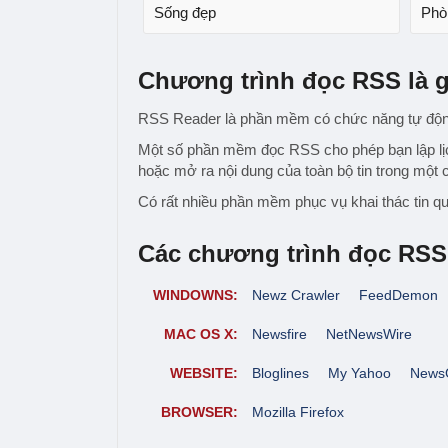
Sống đẹp
Phò
Chương trình đọc RSS là g
RSS Reader là phần mềm có chức năng tự động 
Một số phần mềm đọc RSS cho phép bạn lập lịch 
hoặc mở ra nội dung của toàn bộ tin trong một 
Có rất nhiều phần mềm phục vụ khai thác tin q
Các chương trình đọc RSS
WINDOWNS:
Newz Crawler
FeedDemon
MAC OS X:
Newsfire
NetNewsWire
WEBSITE:
Bloglines
My Yahoo
News
BROWSER:
Mozilla Firefox