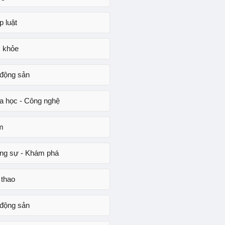
p luật
 khỏe
 động sản
a học - Công nghệ
m
ng sự - Khám phá
 thao
 động sản