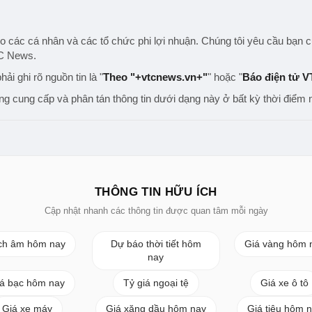
các cá nhân và các tổ chức phi lợi nhuận. Chúng tôi yêu cầu bạn cun
TC News.
hải ghi rõ nguồn tin là "
Theo "+vtcnews.vn+"
" hoặc "
Báo điện tử 
 cung cấp và phân tán thông tin dưới dạng này ở bất kỳ thời điểm n
THÔNG TIN HỮU ÍCH
Cập nhật nhanh các thông tin được quan tâm mỗi ngày
ch âm hôm nay
Dự báo thời tiết hôm
Giá vàng hôm 
nay
á bạc hôm nay
Tỷ giá ngoại tệ
Giá xe ô tô
Giá xe máy
Giá xăng dầu hôm nay
Giá tiêu hôm 