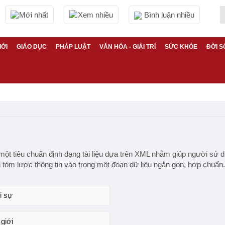
Mới nhất
Xem nhiều
Bình luận nhiều
IỚI
GIÁO DỤC
PHÁP LUẬT
VĂN HÓA - GIẢI TRÍ
SỨC KHỎE
ĐỜI S
à một tiêu chuẩn định dạng tài liệu dựa trên XML nhằm giúp người sử 
 tóm lược thông tin vào trong một đoạn dữ liệu ngắn gọn, hợp chuẩn.
i sự
giới