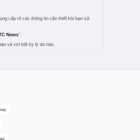
g cấp rõ các thông tin cần thiết khi bạn sử
VTC News
".
ào và với bất kỳ lý do nào.
nay
nay