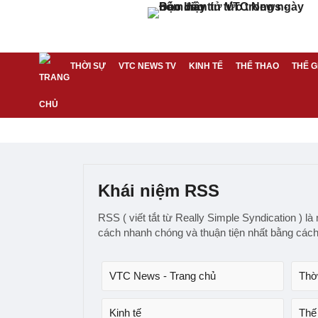
THỜI SỰ
VTC NEWS TV
KINH TẾ
THỂ THAO
THẾ G
Khái niệm RSS
RSS ( viết tắt từ Really Simple Syndication ) l
cách nhanh chóng và thuận tiện nhất bằng cách
VTC News - Trang chủ
Thờ
Kinh tế
Thế 