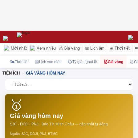
Mới nhất
Xem nhiều
💰 Giá vàng
📅 Lịch âm
☀️ Thời tiết

🌤️
📅
💱
🥇
🥈
Thời tiết
Lịch vạn niên
Tỷ giá ngoại tệ
Giá vàng
Gi
TIỆN ÍCH
GIÁ VÀNG HÔM NAY
🥇
Giá vàng hôm nay
SJC · DOJI · PNJ · Bảo Tín Minh Châu — cập nhật tự động
Nguồn: SJC, DOJI, PNJ, BTMC