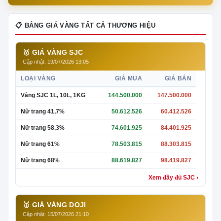
📋 BẢNG GIÁ VÀNG TẤT CẢ THƯƠNG HIỆU
🥇 GIÁ VÀNG SJC
Cập nhật: 19/07/2026 13:05
LOẠI VÀNG
GIÁ MUA
GIÁ BÁN
Vàng SJC 1L, 10L, 1KG
144.500.000
147.500.000
Nữ trang 41,7%
50.612.526
60.412.526
Nữ trang 58,3%
74.601.925
84.401.925
Nữ trang 61%
78.503.815
88.303.815
Nữ trang 68%
88.619.827
98.419.827
Xem đầy đủ SJC ›
🥇 GIÁ VÀNG DOJI
Cập nhật: 15/07/2026 21:10