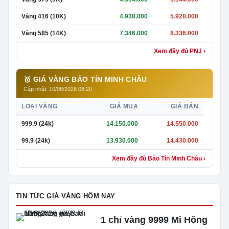
Vàng 416 (10K)
4.938.000
5.928.000
Vàng 585 (14K)
7.346.000
8.336.000
Xem đầy đủ PNJ ›
🥇 GIÁ VÀNG BẢO TÍN MINH CHÂU
Cập nhật: 10/08/2026 08:20
LOẠI VÀNG
GIÁ MUA
GIÁ BÁN
999.9 (24k)
14.150.000
14.550.000
99.9 (24k)
13.930.000
14.430.000
Xem đầy đủ Bảo Tín Minh Châu ›
TIN TỨC GIÁ VÀNG HÔM NAY
1 chỉ vàng 9999 Mi Hồng