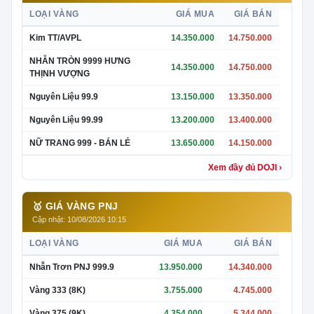
LOẠI VÀNG
GIÁ MUA
GIÁ BÁN
Kim TT/AVPL
14.350.000
14.750.000
NHẪN TRÒN 9999 HƯNG
14.350.000
14.750.000
THỊNH VƯỢNG
Nguyên Liệu 99.9
13.150.000
13.350.000
Nguyên Liệu 99.99
13.200.000
13.400.000
NỮ TRANG 999 - BÁN LẺ
13.650.000
14.150.000
Xem đầy đủ DOJI ›
🥇 GIÁ VÀNG PNJ
Cập nhật: 10/08/2026 10:15
LOẠI VÀNG
GIÁ MUA
GIÁ BÁN
Nhẫn Trơn PNJ 999.9
13.950.000
14.340.000
Vàng 333 (8K)
3.755.000
4.745.000
Vàng 375 (9K)
4.354.000
5.344.000