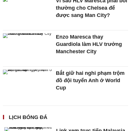
Vì sao HLV Maresca phải bồi
thường cho Chelsea để
được sang Man City?
Enzo Maresca thay
Guardiola làm HLV trưởng
Manchester City
Bắt giữ hai nghi phạm trộm
đồ đội tuyển Anh ở World
Cup
LỊCH BÓNG ĐÁ
Link xem trực tiếp Malaysia