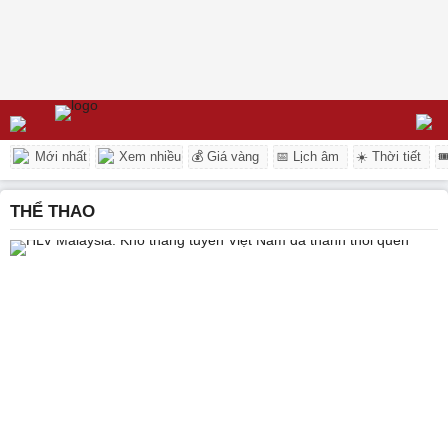
Mới nhất
Xem nhiều
💰 Giá vàng
📅 Lịch âm
☀️ Thời tiết

THỂ THAO