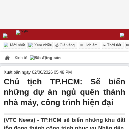
Mới nhất
Xem nhiều
💰 Giá vàng
📅 Lịch âm
☀️ Thời tiết

Kinh tế
Bất động sản
Xuất bản ngày 02/06/2026 05:48 PM
Chủ tịch TP.HCM: Sẽ biến
những dự án ngủ quên thành
nhà máy, công trình hiện đại
(VTC News) -
TP.HCM sẽ biến những khu đất
tồn đọng thành công trình phục vụ Nhân dân,