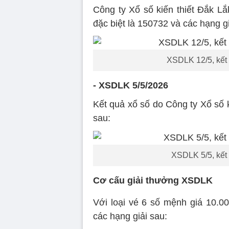
Công ty Xổ số kiến thiết Đắk Lắ
đặc biệt là 150732 và các hạng g
XSDLK 12/5, kết 
- XSDLK 5/5/2026
Kết quả xổ số do Công ty Xổ số 
sau:
XSDLK 5/5, kết 
Cơ cấu giải thưởng XSDLK
Với loại vé 6 số mệnh giá 10.0
các hạng giải sau: