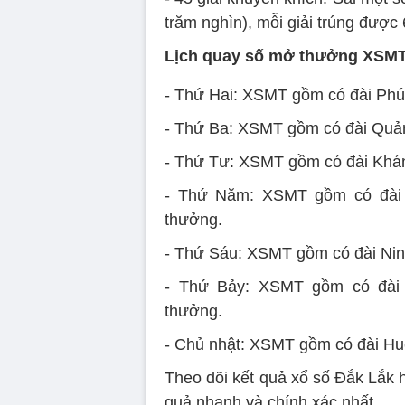
trăm nghìn), mỗi giải trúng được 
Lịch quay số mở thưởng XSM
- Thứ Hai: XSMT gồm có đài Phú
- Thứ Ba: XSMT gồm có đài Quả
- Thứ Tư: XSMT gồm có đài Khá
- Thứ Năm: XSMT gồm có đài 
thưởng.
- Thứ Sáu: XSMT gồm có đài Nin
- Thứ Bảy: XSMT gồm có đài
thưởng.
- Chủ nhật: XSMT gồm có đài H
Theo dõi kết quả xổ số Đắk Lắk 
quả nhanh và chính xác nhất.