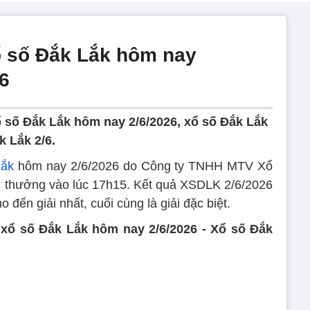
xổ số Đắk Lắk hôm nay
6
ổ số Đắk Lắk hôm nay 2/6/2026, xổ số Đắk Lắk
k Lắk 2/6.
Lắk
hôm nay 2/6/2026 do Công ty TNHH MTV Xổ
ở thưởng vào lúc 17h15. Kết quả XSDLK 2/6/2026
o đến giải nhất, cuối cùng là giải đặc biệt.
 xổ số Đắk Lắk hôm nay 2/6/2026 - Xổ số Đắk