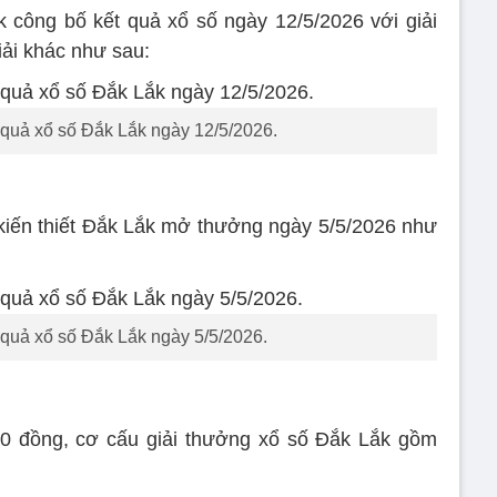
k công bố kết quả xổ số ngày 12/5/2026 với giải
iải khác như sau:
quả xổ số Đắk Lắk ngày 12/5/2026.
kiến thiết Đắk Lắk mở thưởng ngày 5/5/2026 như
quả xổ số Đắk Lắk ngày 5/5/2026.
00 đồng, cơ cấu giải thưởng xổ số Đắk Lắk gồm