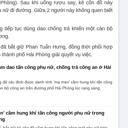
hòng). Sau khi uống rượu say, kẻ côn đồ này
 nữ đi đường. Giữa 2 người này không quen biết
g tiếp tục dùng dao chống trả khiến một cán bộ
ơng.
đã bắt giữ Phan Tuấn Hưng, đồng thời phối hợp
thành phố Hải Phòng giải quyết vụ việc.
ầm dao tấn công phụ nữ, chống trả công an ở Hải
 đã xác định được danh tính ‘ma men’ cầm hung khí tấn công
án bộ công an trên đường phố Hải Phòng lúc rạng sáng.
n’ cầm hung khí tấn công người phụ nữ trong
ng
 bắt giữ kẻ côn đồ cầm hung khí tấn công một phụ nữ trên