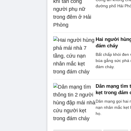
đường phố Hải Phò
Hai người hùng
đám cháy
Bất chấp khói đen 
búa gắng sức phá m
đám cháy.
Dân mạng tìm 
kẹt trong đám 
Dân mạng gọi hai n
nạn nhân mắc kẹt l
họ.