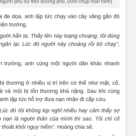
 người phụ nữ trên đường phố. (Ảnh chụp màn hình)
ị đe dọa, anh lập tức chạy vào cây xăng gần đó
iện trường.
người hắn ta. Thấy tên này loạng choạng, tôi dùng
găn lại. Lúc đó người này choáng rồi bỏ chạy”
,
iện trường, anh cùng một người dân khác nhanh
 thương ở nhiều vị trí trên cơ thể như mặt, cổ,
t và mũi bị tổn thương khá nặng. Sau khi cùng
anh lập tức hỗ trợ đưa nạn nhân đi cấp cứu.
Lúc đó tôi không kịp nghĩ nhiều hay cảm thấy sợ
p nạn là người thân của mình thì sao. Tôi chỉ cố
 thoát khỏi nguy hiểm”,
Hoàng chia sẻ.