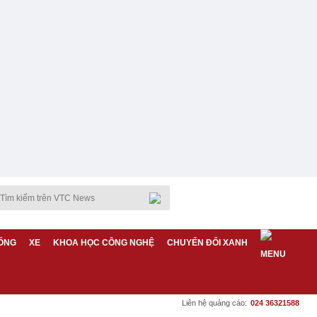
ỐNG
XE
KHOA HỌC CÔNG NGHỆ
CHUYỂN ĐỔI XANH
Liên hệ quảng cáo:
024 36321588