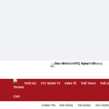
THỜI SỰ
VTC NEWS TV
KINH TẾ
THỂ THAO
THẾ G
CHÍNH TRỊ
ĐỜI SỐNG
TIN NÓNG
XÂY DỰN