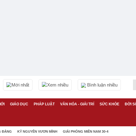
Mới nhất
Xem nhiều
Bình luận nhiều
IỚI
GIÁO DỤC
PHÁP LUẬT
VĂN HÓA - GIẢI TRÍ
SỨC KHỎE
ĐỜI S
G ĐẢNG
KỶ NGUYÊN VƯƠN MÌNH
GIẢI PHÓNG MIỀN NAM 30-4