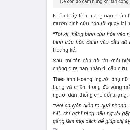
Kẻ côn đồ cầm hung khí tấn công
Nhận thấy tính mạng nạn nhân b
mượn bình cứu hỏa rồi quay lại h
“Tôi xịt thẳng bình cứu hỏa vào 
bình cứu hỏa đánh vào đầu để n
Hoàng kể.
Sau khi tên côn đồ rời khỏi h
chóng đưa nạn nhân đi cấp cứu.
Theo anh Hoàng, người phụ nữ bị
bụng và chân, trong đó vùng mắ
người dân khống chế đối tượng, 
“Mọi chuyện diễn ra quá nhanh. 
hãi, chỉ nghĩ rằng nếu người gặ
gắng làm mọi cách để giúp chị ấy