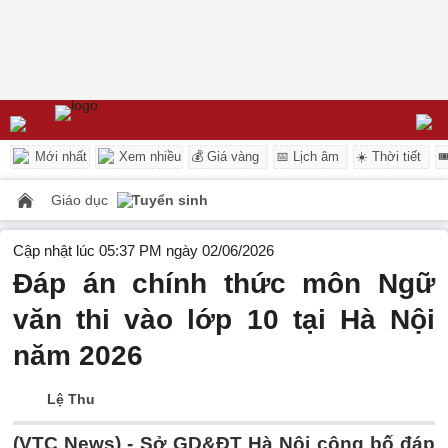
Mới nhất
Xem nhiều
💰 Giá vàng
📅 Lịch âm
☀️ Thời tiết

Giáo dục
Tuyển sinh
Cập nhật lúc 05:37 PM ngày 02/06/2026
Đáp án chính thức môn Ngữ
văn thi vào lớp 10 tại Hà Nội
năm 2026
Lệ Thu
(VTC News) -
Sở GD&ĐT Hà Nội công bố đáp