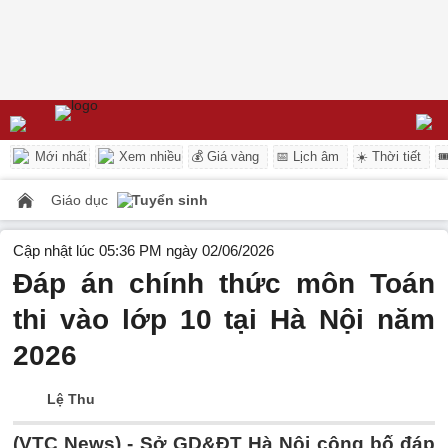
Mới nhất
Xem nhiều
💰 Giá vàng
📅 Lịch âm
☀️ Thời tiết

Giáo dục
Tuyển sinh
Cập nhật lúc 05:36 PM ngày 02/06/2026
Đáp án chính thức môn Toán
thi vào lớp 10 tại Hà Nội năm
2026
Lệ Thu
(VTC News) -
Sở GD&ĐT Hà Nội công bố đáp