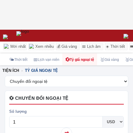
Mới nhất
Xem nhiều
💰 Giá vàng
📅 Lịch âm
☀️ Thời tiết

🌤️
📅
💱
🥇
🥈
Thời tiết
Lịch vạn niên
Tỷ giá ngoại tệ
Giá vàng
Gi
TIỆN ÍCH
TỶ GIÁ NGOẠI TỆ
💱 CHUYỂN ĐỔI NGOẠI TỆ
Số lượng