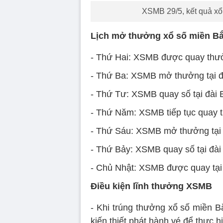
XSMB 29/5, kết quả x
Lịch mở thưởng xổ số miền B
- Thứ Hai: XSMB được quay thưở
- Thứ Ba: XSMB mở thưởng tại 
- Thứ Tư: XSMB quay số tại đài 
- Thứ Năm: XSMB tiếp tục quay t
- Thứ Sáu: XSMB mở thưởng tại 
- Thứ Bảy: XSMB quay số tại đà
- Chủ Nhật: XSMB được quay tại 
Điều kiện lĩnh thưởng XSMB
- Khi trúng thưởng xổ số miền Bắ
kiến thiết phát hành vé để thực h