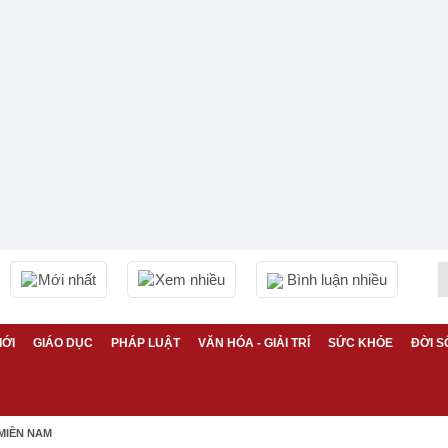
Mới nhất
Xem nhiều
Bình luận nhiều
IỚI
GIÁO DỤC
PHÁP LUẬT
VĂN HÓA - GIẢI TRÍ
SỨC KHỎE
ĐỜI S
MIỀN NAM