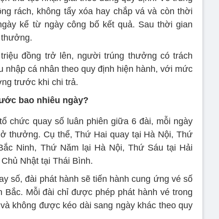
ng rách, không tẩy xóa hay chắp vá và còn thời
ngày kể từ ngày công bố kết quả. Sau thời gian
n thưởng.
 triệu đồng trở lên, người trúng thưởng có trách
hu nhập cá nhân theo quy định hiện hành, với mức
ởng trước khi chi trả.
rước bao nhiêu ngày?
ổ chức quay số luân phiên giữa 6 đài, mỗi ngày
ở thưởng. Cụ thể, Thứ Hai quay tại Hà Nội, Thứ
Bắc Ninh, Thứ Năm lại Hà Nội, Thứ Sáu tại Hải
Chủ Nhật tại Thái Bình.
y số, đài phát hành sẽ tiến hành cung ứng vé số
ền Bắc. Mỗi đài chỉ được phép phát hành vé trong
và không được kéo dài sang ngày khác theo quy