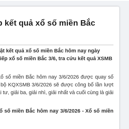
p kết quả xổ số miền Bắc
ật kết quả xổ số miền Bắc hôm nay ngày
iếp xổ số miền Bắc 3/6, tra cứu kết quả XSMB
xổ số miền Bắc hôm nay 3/6/2026 được quay số
 bộ KQXSMB 3/6/2026 sẽ được công bố lần lượt
i tư, giải ba, giải nhì, giải nhất và cuối cùng là giải
 xổ số miền Bắc hôm nay 3/6/2026 - Xổ số miền