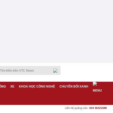
ỐNG
XE
KHOA HỌC CÔNG NGHỆ
CHUYỂN ĐỔI XANH
Liên hệ quảng cáo:
024 36321588