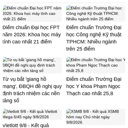
Điểm chuẩn Đại học FPT
Điểm chuẩn Trường Đại
năm 2026: Khoa học máy
học Công nghệ Kỹ thuật
tính cao nhất 21 điểm
TPHCM: Nhiều ngành
trên 25 điểm
Từ vụ bắt 'giang hồ
Điểm chuẩn Trường Đại
mạng', ĐBQH đề nghị quy
học Y khoa Phạm Ngọc
định trách nhiệm các nền
Thạch cao nhất 25,8
tảng số
Vietlott 9/8 - Kết quả