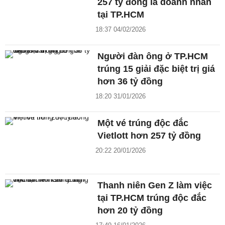
257 tỷ đồng là doanh nhân
tại TP.HCM
18:37 04/02/2026
Người đàn ông ở TP.HCM
trúng 15 giải đặc biệt trị giá
hơn 36 tỷ đồng
18:20 31/01/2026
Một vé trúng độc đắc
Vietlott hơn 257 tỷ đồng
20:22 20/01/2026
Thanh niên Gen Z làm việc
tại TP.HCM trúng độc đắc
hơn 20 tỷ đồng