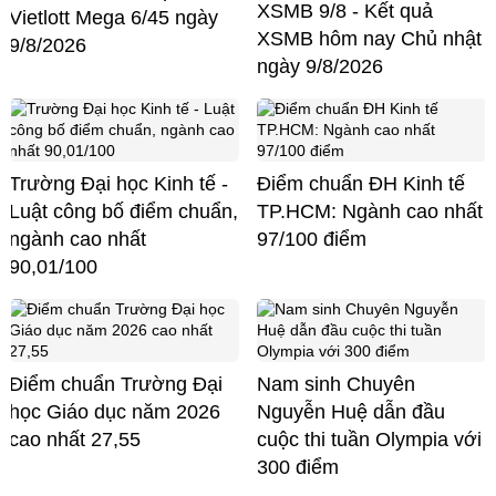
XSMB 9/8 - Kết quả
Vietlott Mega 6/45 ngày
XSMB hôm nay Chủ nhật
9/8/2026
ngày 9/8/2026
Trường Đại học Kinh tế -
Điểm chuẩn ĐH Kinh tế
Luật công bố điểm chuẩn,
TP.HCM: Ngành cao nhất
ngành cao nhất
97/100 điểm
90,01/100
Điểm chuẩn Trường Đại
Nam sinh Chuyên
học Giáo dục năm 2026
Nguyễn Huệ dẫn đầu
cao nhất 27,55
cuộc thi tuần Olympia với
300 điểm