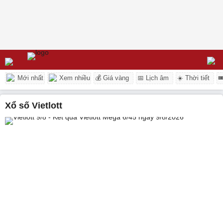
Mới nhất
Xem nhiều
💰 Giá vàng
📅 Lịch âm
☀️ Thời tiết

xổ số Vietlott