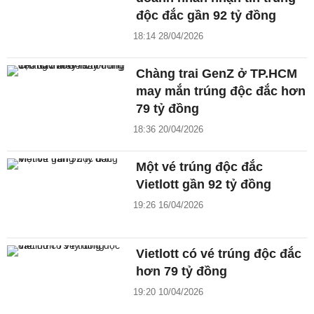
độc đắc gần 92 tỷ đồng
18:14 28/04/2026
Chàng trai GenZ ở TP.HCM
may mắn trúng độc đắc hơn
79 tỷ đồng
18:36 20/04/2026
Một vé trúng độc đắc
Vietlott gần 92 tỷ đồng
19:26 16/04/2026
Vietlott có vé trúng độc đắc
hơn 79 tỷ đồng
19:20 10/04/2026