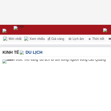
Mới nhất
Xem nhiều
💰 Giá vàng
📅 Lịch âm
☀️ Thời tiết

KINH TẾ
DU LỊCH