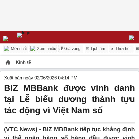
Mới nhất
Xem nhiều
💰 Giá vàng
📅 Lịch âm
☀️ Thời tiết

Kinh tế
Xuất bản ngày 02/06/2026 04:14 PM
BIZ MBBank được vinh danh
tại Lễ biểu dương thành tựu
tác động vì Việt Nam số
(VTC News) -
BIZ MBBank tiếp tục khẳng định
vị thế ngân hàng số hàng đầu được vinh