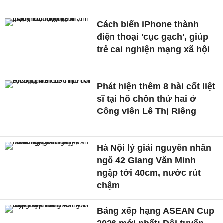
Cách biến iPhone thành
điện thoại 'cục gạch', giúp
trẻ cai nghiện mạng xã hội
Phát hiện thêm 8 hài cốt liệt
sĩ tại hố chôn thứ hai ở
Công viên Lê Thị Riêng
Hà Nội lý giải nguyên nhân
ngõ 42 Giang Văn Minh
ngập tới 40cm, nước rút
chậm
Bảng xếp hạng ASEAN Cup
2026 mới nhất: Đội tuyển