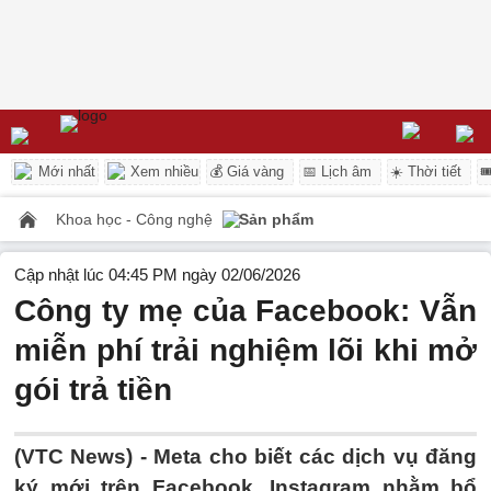
Mới nhất
Xem nhiều
💰 Giá vàng
📅 Lịch âm
☀️ Thời tiết

Khoa học - Công nghệ
Sản phẩm
Cập nhật lúc 04:45 PM ngày 02/06/2026
Công ty mẹ của Facebook: Vẫn
miễn phí trải nghiệm lõi khi mở
gói trả tiền
(VTC News) -
Meta cho biết các dịch vụ đăng
ký mới trên Facebook, Instagram nhằm bổ