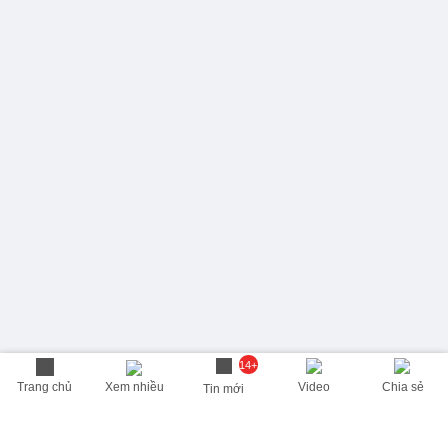
14+
Trang chủ
Xem nhiều
Video
Chia sẻ
Tin mới