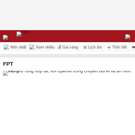
Mới nhất
Xem nhiều
💰 Giá vàng
📅 Lịch âm
☀️ Thời tiết

FPT