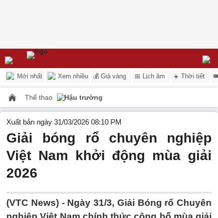
Mới nhất
Xem nhiều
💰 Giá vàng
📅 Lịch âm
☀️ Thời tiết

Thể thao
Hậu trường
Xuất bản ngày 31/03/2026 08:10 PM
Giải bóng rổ chuyên nghiệp
Việt Nam khởi động mùa giải
2026
(VTC News) -
Ngày 31/3, Giải Bóng rổ Chuyên
nghiệp Việt Nam chính thức công bố mùa giải