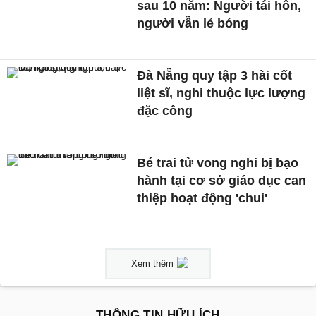
sau 10 năm: Người tái hôn,
người vẫn lẻ bóng
Đà Nẵng quy tập 3 hài cốt
liệt sĩ, nghi thuộc lực lượng
đặc công
Bé trai tử vong nghi bị bạo
hành tại cơ sở giáo dục can
thiệp hoạt động 'chui'
Xem thêm
THÔNG TIN HỮU ÍCH