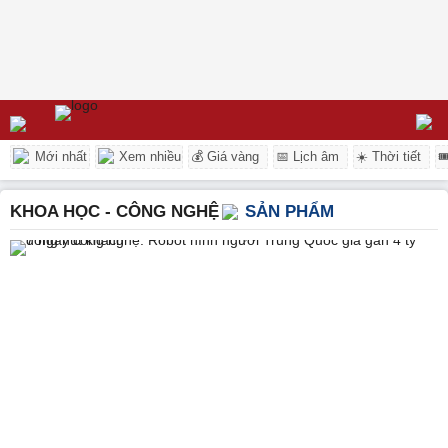
Mới nhất
Xem nhiều
💰 Giá vàng
📅 Lịch âm
☀️ Thời tiết

KHOA HỌC - CÔNG NGHỆ
SẢN PHẨM