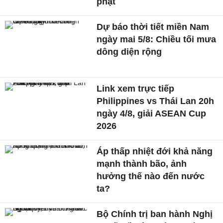
phạt
Dự báo thời tiết miền Nam
ngày mai 5/8: Chiều tối mưa
dông diện rộng
Link xem trực tiếp
Philippines vs Thái Lan 20h
ngày 4/8, giải ASEAN Cup
2026
Áp thấp nhiệt đới khả năng
mạnh thành bão, ảnh
hưởng thế nào đến nước
ta?
Bộ Chính trị ban hành Nghị