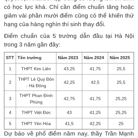
có học lực khá. Chỉ cần điểm chuẩn tăng hoặc
giảm vài phần mười điểm cũng có thể khiến thứ
hạng của hàng nghìn thí sinh thay đổi.
Điểm chuẩn của 5 trường dẫn đầu tại Hà Nội
trong 3 năm gần đây:
STT
Tên trường
Năm 2023
Năm 2024
Năm 2025
1
THPT Kim Liên
43,25
41,75
25,5
THPT Lê Quý Đôn
2
42,25
42,5
25,5
- Hà Đông
THPT Phan Đình
3
42,75
41,75
25,25
Phùng
4
THPT Việt Đức
43
41,25
25,25
5
THPT Yên Hòa
41,5
42,25
25
Dự báo về phổ điểm năm nay, thầy Trần Mạnh