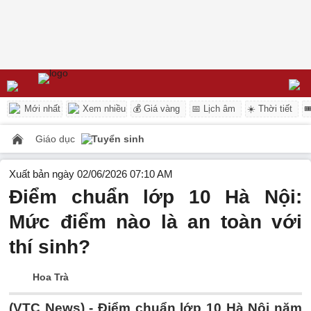
Mới nhất
Xem nhiều
💰 Giá vàng
📅 Lịch âm
☀️ Thời tiết

Giáo dục
Tuyển sinh
Xuất bản ngày 02/06/2026 07:10 AM
Điểm chuẩn lớp 10 Hà Nội:
Mức điểm nào là an toàn với
thí sinh?
Hoa Trà
(VTC News) -
Điểm chuẩn lớp 10 Hà Nội năm