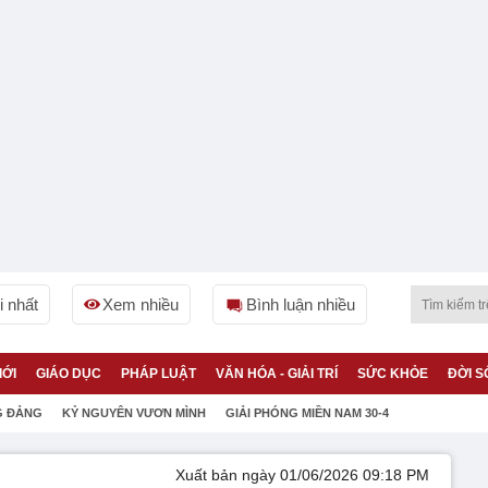
 nhất
Xem nhiều
Bình luận nhiều
IỚI
GIÁO DỤC
PHÁP LUẬT
VĂN HÓA - GIẢI TRÍ
SỨC KHỎE
ĐỜI S
G ĐẢNG
KỶ NGUYÊN VƯƠN MÌNH
GIẢI PHÓNG MIỀN NAM 30-4
Xuất bản ngày 01/06/2026 09:18 PM