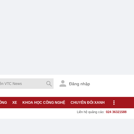
Đăng nhập
ỐNG
XE
KHOA HỌC CÔNG NGHỆ
CHUYỂN ĐỔI XANH
Liên hệ quảng cáo:
024 36321588