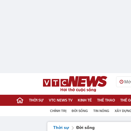
Mới
THỜI SỰ
VTC NEWS TV
KINH TẾ
THỂ THAO
THẾ G
CHÍNH TRỊ
ĐỜI SỐNG
TIN NÓNG
XÂY DỰN
Thời sự
Đời sống