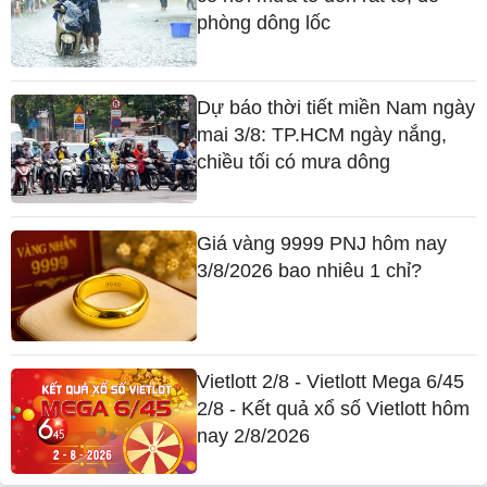
phòng dông lốc
Dự báo thời tiết miền Nam ngày
mai 3/8: TP.HCM ngày nắng,
chiều tối có mưa dông
Giá vàng 9999 PNJ hôm nay
3/8/2026 bao nhiêu 1 chỉ?
Vietlott 2/8 - Vietlott Mega 6/45
2/8 - Kết quả xổ số Vietlott hôm
nay 2/8/2026