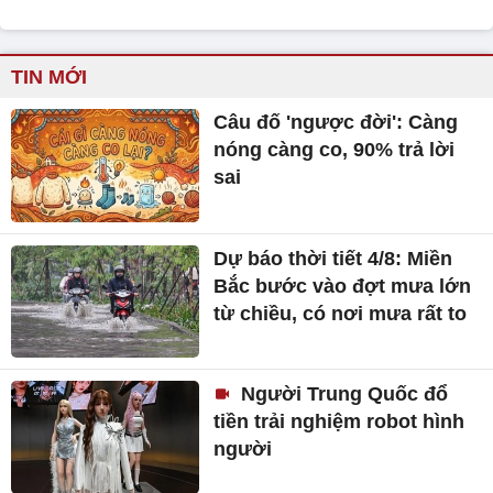
TIN MỚI
Câu đố 'ngược đời': Càng
nóng càng co, 90% trả lời
sai
Dự báo thời tiết 4/8: Miền
Bắc bước vào đợt mưa lớn
từ chiều, có nơi mưa rất to
Người Trung Quốc đổ
tiền trải nghiệm robot hình
người