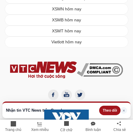
XSMN hôm nay
XSMB hôm nay
XSMT hôm nay
Vietlott hôm nay
Nhận tin VTC News trên Google
×
Theo dõi
Trang chủ
Xem nhiều
Bình luận
Chia sẻ
Cỡ chữ