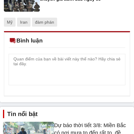
Mỹ
Iran
đàm phán
Bình luận
Tin nổi bật
Dự báo thời tiết 3/8: Miền Bắc
có nơi mưa to đến rất to, đề