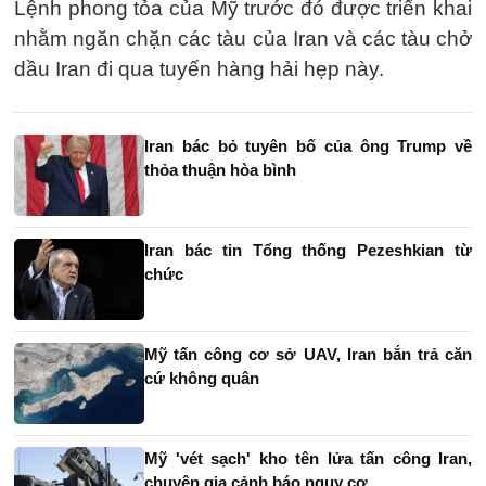
Lệnh phong tỏa của Mỹ trước đó được triển khai
nhằm ngăn chặn các tàu của Iran và các tàu chở
dầu Iran đi qua tuyến hàng hải hẹp này.
Iran bác bỏ tuyên bố của ông Trump về
thỏa thuận hòa bình
Iran bác tin Tổng thống Pezeshkian từ
chức
Mỹ tấn công cơ sở UAV, Iran bắn trả căn
cứ không quân
Mỹ 'vét sạch' kho tên lửa tấn công Iran,
chuyên gia cảnh báo nguy cơ