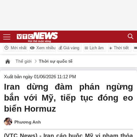
Mới nhất
Xem nhiều
💰 Giá vàng
📅 Lịch âm
☀️ Thời tiết

Thế giới
Thời sự quốc tế
Xuất bản ngày 01/06/2026 11:12 PM
Iran dừng đàm phán ngừng
bắn với Mỹ, tiếp tục đóng eo
biển Hormuz
Phương Anh
(VTC News) -
Iran cáo buộc Mỹ vi phạm thỏa