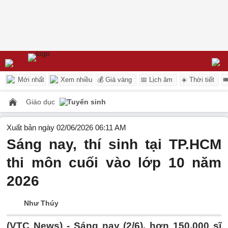
Mới nhất
Xem nhiều
💰 Giá vàng
📅 Lịch âm
☀️ Thời tiết

Giáo dục
Tuyển sinh
Xuất bản ngày 02/06/2026 06:11 AM
Sáng nay, thí sinh tại TP.HCM
thi môn cuối vào lớp 10 năm
2026
Như Thúy
(VTC News) -
Sáng nay (2/6), hơn 150.000 sĩ