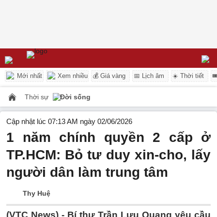
Mới nhất
Xem nhiều
💰 Giá vàng
📅 Lịch âm
☀️ Thời tiết

Thời sự
Đời sống
Cập nhật lúc 07:13 AM ngày 02/06/2026
1 năm chính quyền 2 cấp ở
TP.HCM: Bỏ tư duy xin-cho, lấy
người dân làm trung tâm
Thy Huệ
(VTC News) -
Bí thư Trần Lưu Quang yêu cầu