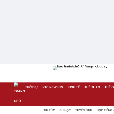
THỜI SỰ
VTC NEWS TV
KINH TẾ
THỂ THAO
THẾ G
TIN TỨC
DU HỌC
TUYỂN SINH
HỌC TIẾNG