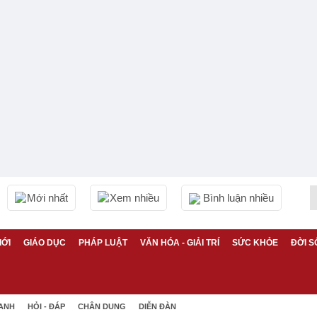
Mới nhất
Xem nhiều
Bình luận nhiều
IỚI
GIÁO DỤC
PHÁP LUẬT
VĂN HÓA - GIẢI TRÍ
SỨC KHỎE
ĐỜI S
 ANH
HỎI - ĐÁP
CHÂN DUNG
DIỄN ĐÀN