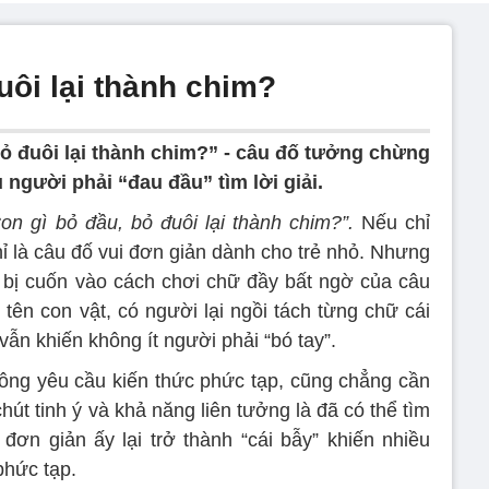
uôi lại thành chim?
bỏ đuôi lại thành chim?” - câu đố tưởng chừng
 người phải “đau đầu” tìm lời giải.
on gì bỏ đầu, bỏ đuôi lại thành chim?”.
Nếu chỉ
hỉ là câu đố vui đơn giản dành cho trẻ nhỏ. Nhưng
g bị cuốn vào cách chơi chữ đầy bất ngờ của câu
tên con vật, có người lại ngồi tách từng chữ cái
ẫn khiến không ít người phải “bó tay”.
ông yêu cầu kiến thức phức tạp, cũng chẳng cần
hút tinh ý và khả năng liên tưởng là đã có thể tìm
ơn giản ấy lại trở thành “cái bẫy” khiến nhiều
phức tạp.