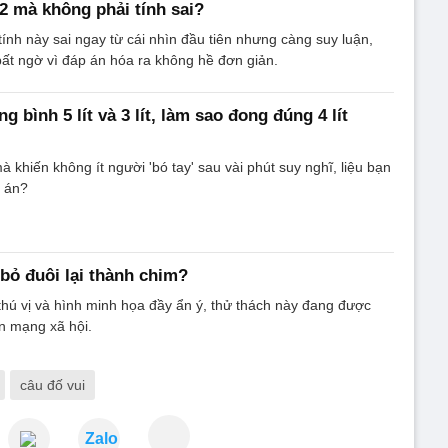
 2 mà không phải tính sai?
tính này sai ngay từ cái nhìn đầu tiên nhưng càng suy luận,
ất ngờ vì đáp án hóa ra không hề đơn giản.
g bình 5 lít và 3 lít, làm sao đong đúng 4 lít
 khiến không ít người 'bó tay' sau vài phút suy nghĩ, liệu bạn
p án?
 bỏ đuôi lại thành chim?
thú vị và hình minh họa đầy ẩn ý, thử thách này đang được
ên mạng xã hội.
câu đố vui
Zalo