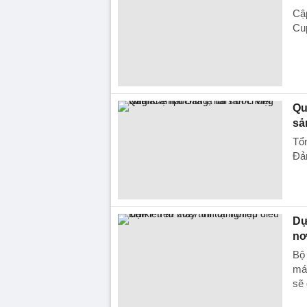
Cậ
Cup
Qu
sả
Tổ
Đản
Dự
nơ
Bộ 
máy
sẽ 