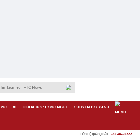
ỐNG
XE
KHOA HỌC CÔNG NGHỆ
CHUYỂN ĐỔI XANH
Liên hệ quảng cáo:
024 36321588