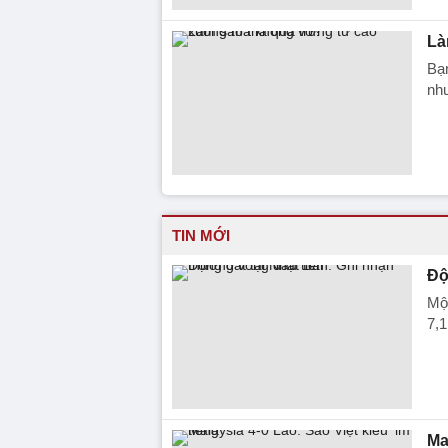
Là
Bạn
như
TIN MỚI
Độ
Một
7,1
Ma