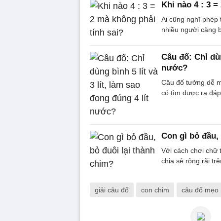
Khi nào 4 : 3 =
Ai cũng nghĩ phép 
nhiều người càng b
Câu đố: Chỉ dùn
nước?
Câu đố tưởng dễ mà
có tìm được ra đá
Con gì bỏ đầu,
Với cách chơi chữ 
chia sẻ rộng rãi tr
giải câu đố
con chim
câu đố mẹo