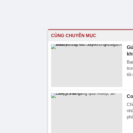
CÙNG CHUYÊN MỤC
Gi
kh
Bạn
trư
tôi
Co
Chỉ
nhữ
phả