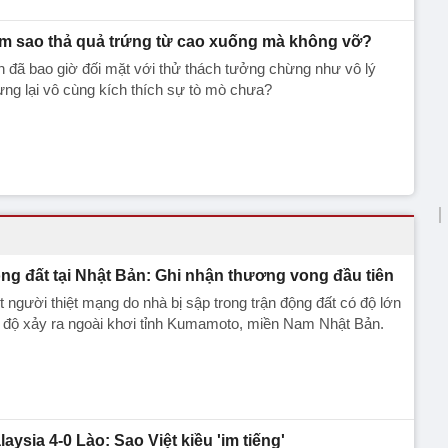
m sao thả quả trứng từ cao xuống mà không vỡ?
 đã bao giờ đối mặt với thử thách tưởng chừng như vô lý
ng lại vô cùng kích thích sự tò mò chưa?
ng đất tại Nhật Bản: Ghi nhận thương vong đầu tiên
 người thiệt mạng do nhà bị sập trong trận động đất có độ lớn
 độ xảy ra ngoài khơi tỉnh Kumamoto, miền Nam Nhật Bản.
laysia 4-0 Lào: Sao Việt kiều 'im tiếng'