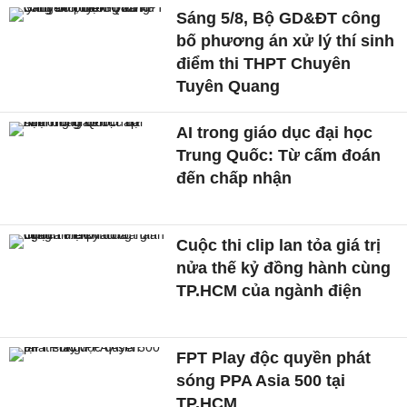
Sáng 5/8, Bộ GD&ĐT công
bố phương án xử lý thí sinh
điểm thi THPT Chuyên
Tuyên Quang
AI trong giáo dục đại học
Trung Quốc: Từ cấm đoán
đến chấp nhận
Cuộc thi clip lan tỏa giá trị
nửa thế kỷ đồng hành cùng
TP.HCM của ngành điện
FPT Play độc quyền phát
sóng PPA Asia 500 tại
TP.HCM