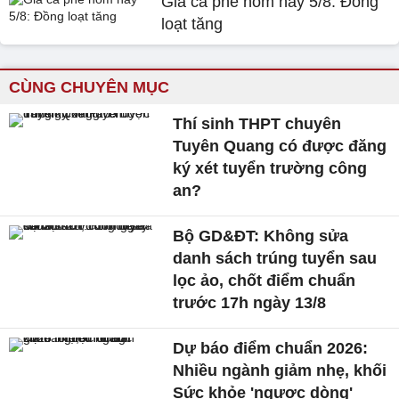
Giá cà phê hôm nay 5/8: Đồng
loạt tăng
CÙNG CHUYÊN MỤC
Thí sinh THPT chuyên
Tuyên Quang có được đăng
ký xét tuyển trường công
an?
Bộ GD&ĐT: Không sửa
danh sách trúng tuyển sau
lọc ảo, chốt điểm chuẩn
trước 17h ngày 13/8
Dự báo điểm chuẩn 2026:
Nhiều ngành giảm nhẹ, khối
Sức khỏe 'ngược dòng'