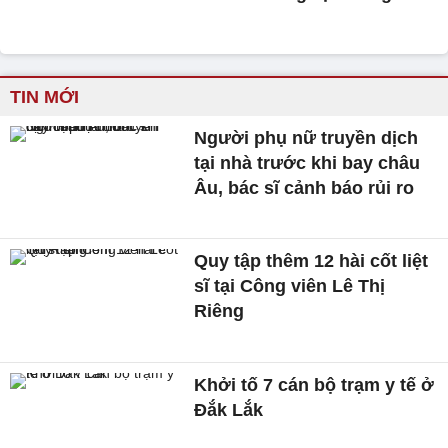
TIN MỚI
Người phụ nữ truyền dịch
tại nhà trước khi bay châu
Âu, bác sĩ cảnh báo rủi ro
Quy tập thêm 12 hài cốt liệt
sĩ tại Công viên Lê Thị
Riêng
Khởi tố 7 cán bộ trạm y tế ở
Đắk Lắk