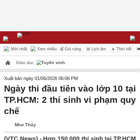
Mới nhất
Xem nhiều
💰 Giá vàng
📅 Lịch âm
☀️ Thời tiết

Giáo dục
Tuyển sinh
Xuất bản ngày 01/06/2026 06:06 PM
Ngày thi đầu tiên vào lớp 10 tại
TP.HCM: 2 thí sinh vi phạm quy
chế
Như Thúy
(VTC News) -
Hơn 150.000 thí sinh tại TP.HCM