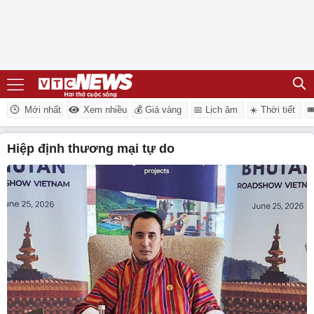
Mới nhất
Xem nhiều
💰 Giá vàng
📅 Lịch âm
☀️ Thời tiết

Hiệp định thương mại tự do