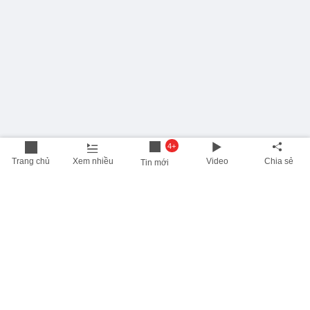
4+
Trang chủ
Xem nhiều
Video
Chia sẻ
Tin mới