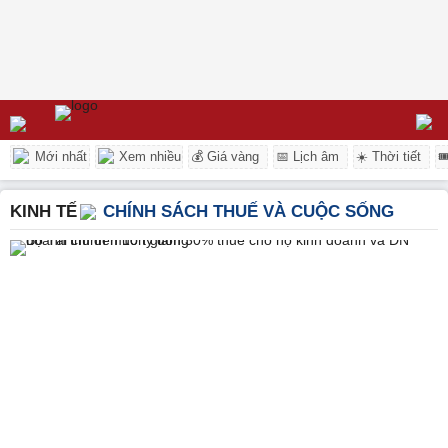
Mới nhất
Xem nhiều
💰 Giá vàng
📅 Lịch âm
☀️ Thời tiết

KINH TẾ
CHÍNH SÁCH THUẾ VÀ CUỘC SỐNG