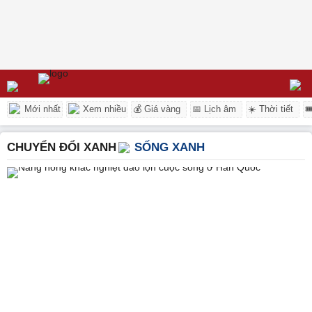
Mới nhất
Xem nhiều
💰 Giá vàng
📅 Lịch âm
☀️ Thời tiết

CHUYỂN ĐỔI XANH
SỐNG XANH