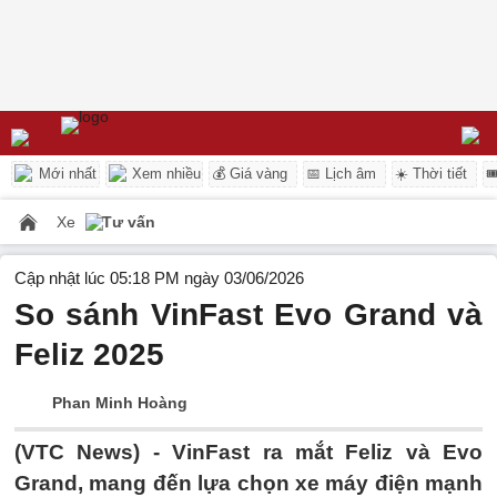
Mới nhất
Xem nhiều
💰 Giá vàng
📅 Lịch âm
☀️ Thời tiết

Xe
Tư vấn
Cập nhật lúc 05:18 PM ngày 03/06/2026
So sánh VinFast Evo Grand và
Feliz 2025
Phan Minh Hoàng
(VTC News) -
VinFast ra mắt Feliz và Evo
Grand, mang đến lựa chọn xe máy điện mạnh