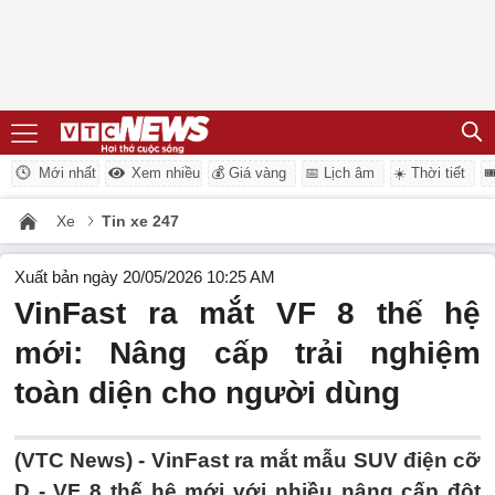
Mới nhất
Xem nhiều
💰 Giá vàng
📅 Lịch âm
☀️ Thời tiết

Xe
Tin xe 247
Xuất bản ngày 20/05/2026 10:25 AM
VinFast ra mắt VF 8 thế hệ
mới: Nâng cấp trải nghiệm
toàn diện cho người dùng
(VTC News) -
VinFast ra mắt mẫu SUV điện cỡ
D - VF 8 thế hệ mới với nhiều nâng cấp đột