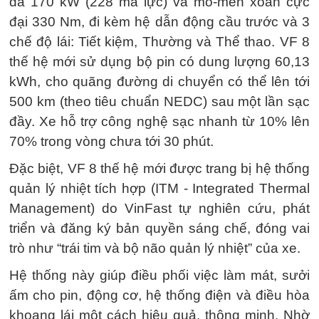
đa 170 kW (228 mã lực) và mô-men xoắn cực
đại 330 Nm, đi kèm hệ dẫn động cầu trước và 3
chế độ lái: Tiết kiệm, Thường và Thể thao. VF 8
thế hệ mới sử dụng bộ pin có dung lượng 60,13
kWh, cho quãng đường di chuyển có thể lên tới
500 km (theo tiêu chuẩn NEDC) sau một lần sạc
đầy. Xe hỗ trợ công nghệ sạc nhanh từ 10% lên
70% trong vòng chưa tới 30 phút.
Đặc biệt, VF 8 thế hệ mới được trang bị hệ thống
quản lý nhiệt tích hợp (ITM - Integrated Thermal
Management) do VinFast tự nghiên cứu, phát
triển và đăng ký bản quyền sáng chế, đóng vai
trò như “trái tim và bộ não quản lý nhiệt” của xe.
Hệ thống này giúp điều phối việc làm mát, sưởi
ấm cho pin, động cơ, hệ thống điện và điều hòa
khoang lái một cách hiệu quả, thông minh. Nhờ