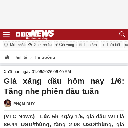
Mới nhất
Xem nhiều
💰 Giá vàng
📅 Lịch âm
☀️ Thời tiết

Kinh tế
Thị trường
Xuất bản ngày 01/06/2026 06:40 AM
Giá xăng dầu hôm nay 1/6:
Tăng nhẹ phiên đầu tuần
PHẠM DUY
(VTC News) -
Lúc 6h ngày 1/6, giá dầu WTI là
89,44 USD/thùng, tăng 2,08 USD/thùng, giá