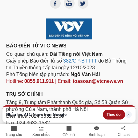
BÁO ĐIỆN TỬ VTC NEWS
Cơ quan chủ quản:
Đài Tiếng nói Việt Nam
Giấy phép Báo điện tử số
382/GP-BTTTT
do Bộ Thông
tin Truyền thông cấp lại ngày 12/10/2023.
Phó Tổng biên tập phụ trách:
Ngô Văn Hải
Hotline:
0855.911.911
| Email:
toasoan@vtcnews.vn
TRỤ SỞ CHÍNH
Tầng 9, Trung tâm Phát thanh Quốc gia, Số 58 Quán Sứ,
phường Cửa Nam, thành phố Hà Nội
Nhận tin VTC News trên Google
×
Theo dõi
Điện thoại: 024.3632 1588
Fax: 024.3632 1582
Trang chủ
Xem nhiều
Bình luận
Chia sẻ
Cỡ chữ
VĂN PHÒNG PHÍA NAM