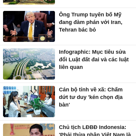
Ông Trump tuyên bố Mỹ
đang đàm phán với Iran,
Tehran bác bỏ
Infographic: Mục tiêu sửa
đổi Luật đất đai và các luật
liên quan
Cán bộ tỉnh về xã: Chấm
dứt tư duy 'kén chọn địa
bàn'
Chủ tịch LĐBĐ Indonesia:
'Phải thừa nhận Việt Nam là