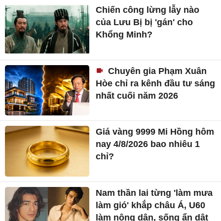
Chiến công lừng lẫy nào
của Lưu Bị bị 'gán' cho
Khổng Minh?
Chuyên gia Phạm Xuân
Hòe chỉ ra kênh đầu tư sáng
nhất cuối năm 2026
Giá vàng 9999 Mi Hồng hôm
nay 4/8/2026 bao nhiêu 1
chỉ?
Nam thần lai từng 'làm mưa
làm gió' khắp châu Á, U60
làm nông dân, sống ẩn dật