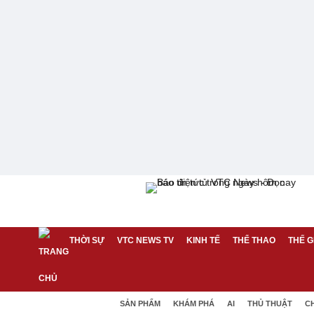
THỜI SỰ
VTC NEWS TV
KINH TẾ
THỂ THAO
THẾ G
SẢN PHẨM
KHÁM PHÁ
AI
THỦ THUẬT
C