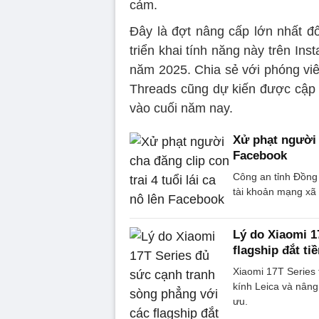
cảm.
Đây là đợt nâng cấp lớn nhất đố
triển khai tính năng này trên I
năm 2025. Chia sẻ với phóng viê
Threads cũng dự kiến được cập n
vào cuối năm nay.
Xử phạt người c
Facebook
Công an tỉnh Đồng 
tài khoản mạng xã h
Lý do Xiaomi 1
flagship đắt ti
Xiaomi 17T Series 
kính Leica và nâng 
ưu.