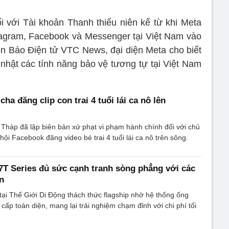
i với Tài khoản Thanh thiếu niên kể từ khi Meta
nstagram, Facebook và Messenger tại Việt Nam vào
n Báo Điện tử VTC News, đại diện Meta cho biết
hật các tính năng bảo vệ tương tự tại Việt Nam
ha đăng clip con trai 4 tuổi lái ca nô lên
Tháp đã lập biên bản xử phạt vi phạm hành chính đối với chủ
ội Facebook đăng video bé trai 4 tuổi lái ca nô trên sông.
7T Series đủ sức cạnh tranh sòng phẳng với các
ền
tại Thế Giới Di Động thách thức flagship nhờ hệ thống ống
cấp toàn diện, mang lại trải nghiệm chạm đỉnh với chi phí tối