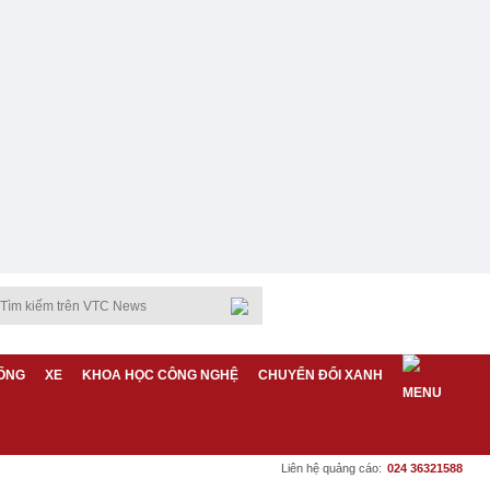
ỐNG
XE
KHOA HỌC CÔNG NGHỆ
CHUYỂN ĐỔI XANH
Liên hệ quảng cáo:
024 36321588