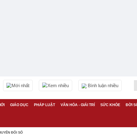
Mới nhất
Xem nhiều
Bình luận nhiều
IỚI
GIÁO DỤC
PHÁP LUẬT
VĂN HÓA - GIẢI TRÍ
SỨC KHỎE
ĐỜI S
HUYỂN ĐỔI SỐ