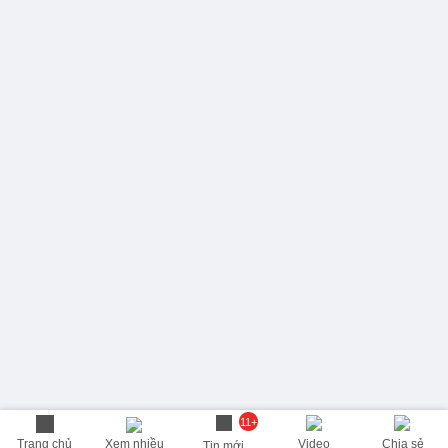
11+
Trang chủ
Xem nhiều
Video
Chia sẻ
Tin mới