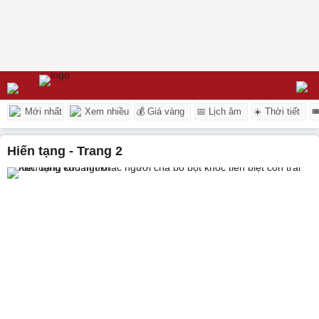
Mới nhất
Xem nhiều
💰 Giá vàng
📅 Lịch âm
☀️ Thời tiết

hiến tạng - Trang 2