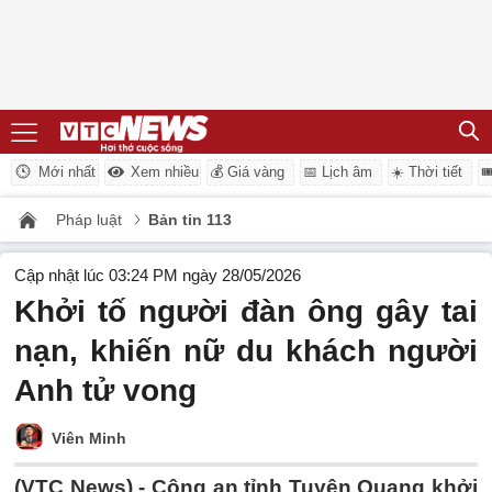
Mới nhất
Xem nhiều
💰 Giá vàng
📅 Lịch âm
☀️ Thời tiết

Pháp luật
Bản tin 113
Cập nhật lúc 03:24 PM ngày 28/05/2026
Khởi tố người đàn ông gây tai
nạn, khiến nữ du khách người
Anh tử vong
Viên Minh
(VTC News) -
Công an tỉnh Tuyên Quang khởi