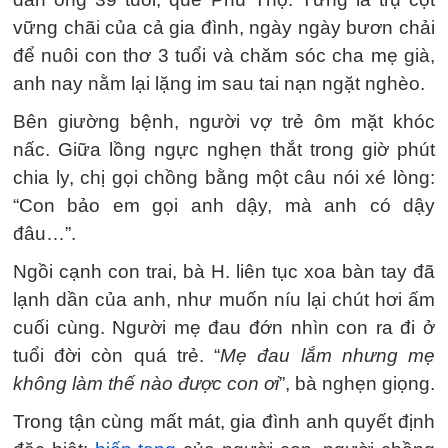
vững chãi của cả gia đình, ngày ngày bươn chải
để nuôi con thơ 3 tuổi và chăm sóc cha mẹ già,
anh nay nằm lại lặng im sau tai nạn ngặt nghèo.
Bên giường bệnh, người vợ trẻ ôm mặt khóc
nấc. Giữa lồng ngực nghẹn thắt trong giờ phút
chia ly, chị gọi chồng bằng một câu nói xé lòng:
“Con bảo em gọi anh dậy, mà anh có dậy
đâu…”.
Ngồi cạnh con trai, bà H. liên tục xoa bàn tay đã
lạnh dần của anh, như muốn níu lại chút hơi ấm
cuối cùng. Người mẹ đau đớn nhìn con ra đi ở
tuổi đời còn quá trẻ. “
Mẹ đau lắm nhưng mẹ
không làm thế nào được con ơi
”, bà nghẹn giọng.
Trong tận cùng mất mát, gia đình anh quyết định