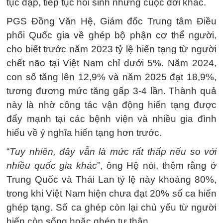
tục đập, tiếp tục hồi sinh những cuộc đời khác.
PGS Đồng Văn Hệ, Giám đốc Trung tâm Điều
phối Quốc gia về ghép bộ phận cơ thể người,
cho biết trước năm 2023 tỷ lệ hiến tạng từ người
chết não tại Việt Nam chỉ dưới 5%. Năm 2024,
con số tăng lên 12,9% và năm 2025 đạt 18,9%,
tương đương mức tăng gấp 3-4 lần. Thành quả
này là nhờ công tác vận động hiến tạng được
đẩy mạnh tại các bệnh viện và nhiều gia đình
hiểu về ý nghĩa hiến tạng hơn trước.
“
Tuy nhiên, đây vẫn là mức rất thấp nếu so với
nhiều quốc gia khác
”, ông Hệ nói, thêm rằng ở
Trung Quốc và Thái Lan tỷ lệ này khoảng 80%,
trong khi Việt Nam hiện chưa đạt 20% số ca hiến
ghép tạng. Số ca ghép còn lại chủ yếu từ người
hiến còn sống hoặc ghép tự thân.