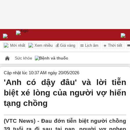
Mới nhất
Xem nhiều
💰 Giá vàng
📅 Lịch âm
☀️ Thời tiết

Sức khỏe
Bệnh và thuốc
Cập nhật lúc 10:37 AM ngày 20/05/2026
'Anh có dậy đâu' và lời tiễn
biệt xé lòng của người vợ hiến
tạng chồng
(VTC News) -
Đau đớn tiễn biệt người chồng
39 tuổi ra đi sau tai nạn, người vợ nghẹn