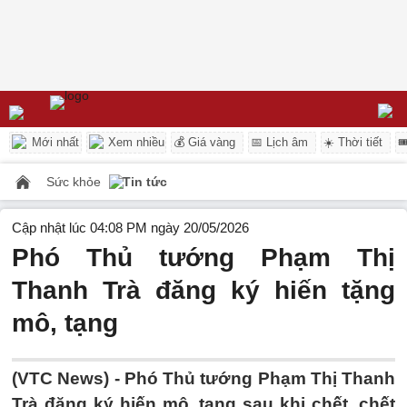
Mới nhất
Xem nhiều
💰 Giá vàng
📅 Lịch âm
☀️ Thời tiết

Sức khỏe
Tin tức
Cập nhật lúc 04:08 PM ngày 20/05/2026
Phó Thủ tướng Phạm Thị
Thanh Trà đăng ký hiến tặng
mô, tạng
(VTC News) -
Phó Thủ tướng Phạm Thị Thanh
Trà đăng ký hiến mô, tạng sau khi chết, chết