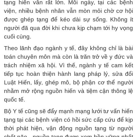
tạng hiến vẫn rất lớn. Mỗi ngày, tại các bệnh
viện, nhiều bệnh nhân vẫn mòn mỏi chờ cơ hội
được ghép tạng để kéo dài sự sống. Không ít
người đã qua đời khi chưa kịp chạm tới hy vọng
cuối cùng.
Theo lãnh đạo ngành y tế, đây không chỉ là bài
toán chuyên môn mà còn là trăn trở về y đức và
trách nhiệm xã hội. Vì thế, ngành y tế cam kết
tiếp tục hoàn thiện hành lang pháp lý, sửa đổi
Luật Hiến, lấy, ghép mô, bộ phận cơ thể người
nhằm mở rộng nguồn hiến và tiệm cận thông lệ
quốc tế.
Bộ Y tế cũng sẽ đẩy mạnh mạng lưới tư vấn hiến
tạng tại các bệnh viện có hồi sức cấp cứu để kịp
thời phát hiện, vận động nguồn tạng từ người
chết não - nguồn tạng được xem bền vững nhất