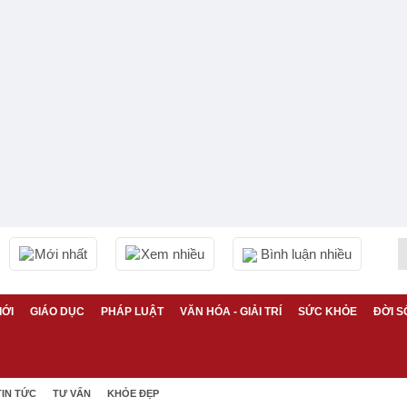
Mới nhất
Xem nhiều
Bình luận nhiều
IỚI
GIÁO DỤC
PHÁP LUẬT
VĂN HÓA - GIẢI TRÍ
SỨC KHỎE
ĐỜI S
TIN TỨC
TƯ VẤN
KHỎE ĐẸP