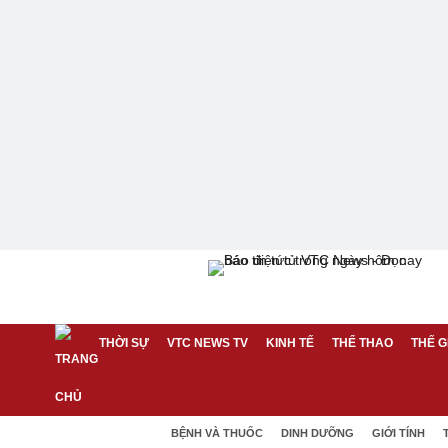
THỜI SỰ
VTC NEWS TV
KINH TẾ
THỂ THAO
THẾ G
BỆNH VÀ THUỐC
DINH DƯỠNG
GIỚI TÍNH