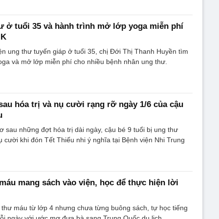
 ở tuổi 35 và hành trình mở lớp yoga miễn phí
 K
ện ung thư tuyến giáp ở tuổi 35, chị Đới Thị Thanh Huyền tìm
oga và mở lớp miễn phí cho nhiều bệnh nhân ung thư.
sau hóa trị và nụ cười rạng rỡ ngày 1/6 của cậu
u
ơ sau những đợt hóa trị dài ngày, cậu bé 9 tuổi bị ung thư
 cười khi đón Tết Thiếu nhi ý nghĩa tại Bệnh viện Nhi Trung
máu mang sách vào viện, học để thực hiện lời
thư máu từ lớp 4 nhưng chưa từng buông sách, tự học tiếng
ỗi ngày với ước mơ đưa bà sang Trung Quốc du lịch.