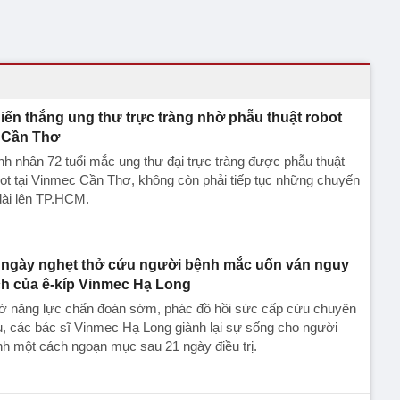
iến thắng ung thư trực tràng nhờ phẫu thuật robot
i Cần Thơ
h nhân 72 tuổi mắc ung thư đại trực tràng được phẫu thuật
ot tại Vinmec Cần Thơ, không còn phải tiếp tục những chuyến
dài lên TP.HCM.
 ngày nghẹt thở cứu người bệnh mắc uốn ván nguy
ch của ê-kíp Vinmec Hạ Long
ờ năng lực chẩn đoán sớm, phác đồ hồi sức cấp cứu chuyên
, các bác sĩ Vinmec Hạ Long giành lại sự sống cho người
h một cách ngoạn mục sau 21 ngày điều trị.