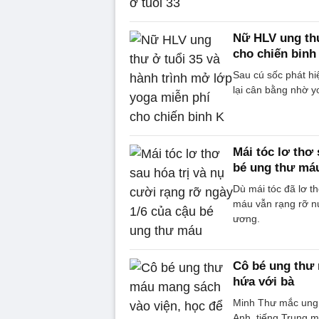
Nữ HLV ung thư
cho chiến binh
Sau cú sốc phát hi
lại cân bằng nhờ y
Mái tóc lơ thơ 
bé ung thư má
Dù mái tóc đã lơ th
máu vẫn rạng rỡ nụ
ương.
Cô bé ung thư 
hứa với bà
Minh Thư mắc ung 
Anh, tiếng Trung m