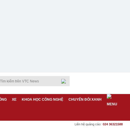
ỐNG
XE
KHOA HỌC CÔNG NGHỆ
CHUYỂN ĐỔI XANH
Liên hệ quảng cáo:
024 36321588