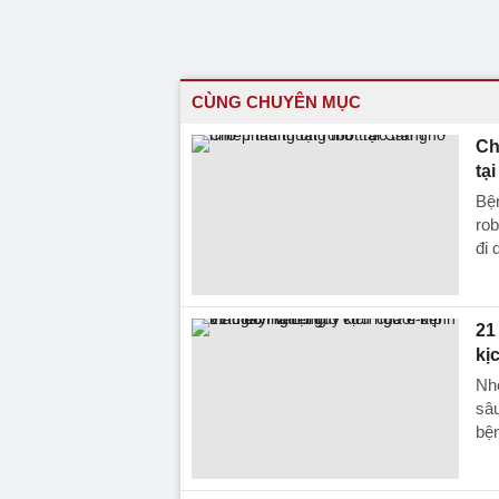
CÙNG CHUYÊN MỤC
Ch
tạ
Bện
rob
đi 
21
kị
Nh
sâu
bện