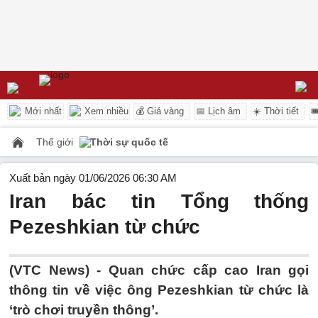
Mới nhất
Xem nhiều
💰 Giá vàng
📅 Lịch âm
☀️ Thời tiết

Thế giới
Thời sự quốc tế
Xuất bản ngày 01/06/2026 06:30 AM
Iran bác tin Tổng thống
Pezeshkian từ chức
(VTC News) -
Quan chức cấp cao Iran gọi
thông tin về việc ông Pezeshkian từ chức là
‘trò chơi truyền thông’.