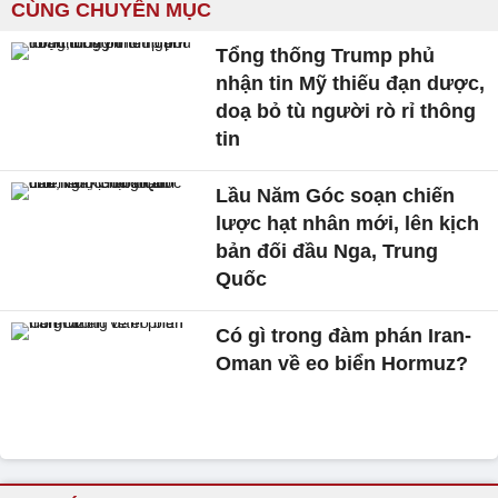
CÙNG CHUYÊN MỤC
Tổng thống Trump phủ
nhận tin Mỹ thiếu đạn dược,
doạ bỏ tù người rò rỉ thông
tin
Lầu Năm Góc soạn chiến
lược hạt nhân mới, lên kịch
bản đối đầu Nga, Trung
Quốc
Có gì trong đàm phán Iran-
Oman về eo biển Hormuz?