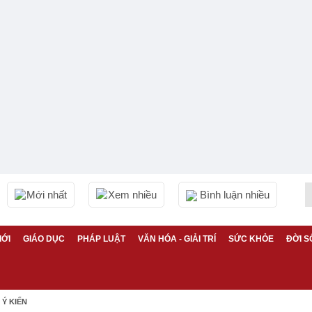
Mới nhất
Xem nhiều
Bình luận nhiều
IỚI
GIÁO DỤC
PHÁP LUẬT
VĂN HÓA - GIẢI TRÍ
SỨC KHỎE
ĐỜI S
Ý KIẾN