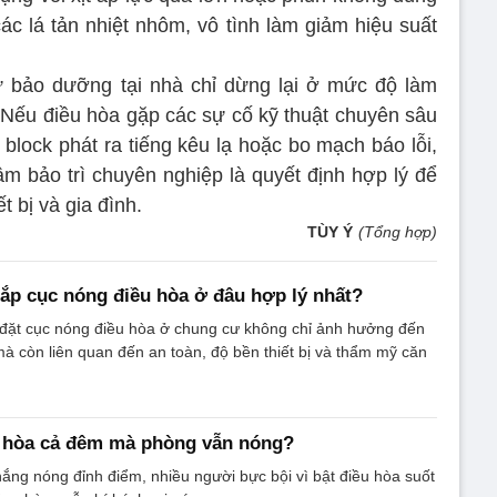
ác lá tản nhiệt nhôm, vô tình làm giảm hiệu suất
tự bảo dưỡng tại nhà chỉ dừng lại ở mức độ làm
. Nếu điều hòa gặp các sự cố kỹ thuật chuyên sâu
, block phát ra tiếng kêu lạ hoặc bo mạch báo lỗi,
tâm bảo trì chuyên nghiệp là quyết định hợp lý để
t bị và gia đình.
TÙY Ý
(Tổng hợp)
ắp cục nóng điều hòa ở đâu hợp lý nhất?
ắp đặt cục nóng điều hòa ở chung cư không chỉ ảnh hưởng đến
à còn liên quan đến an toàn, độ bền thiết bị và thẩm mỹ căn
u hòa cả đêm mà phòng vẫn nóng?
ng nóng đỉnh điểm, nhiều người bực bội vì bật điều hòa suốt