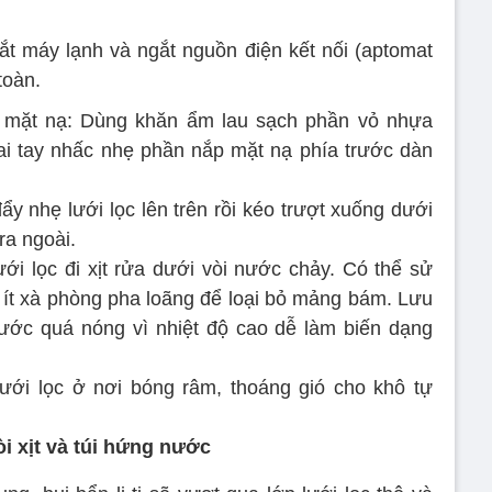
tắt máy lạnh và ngắt nguồn điện kết nối (aptomat
toàn.
 mặt nạ: Dùng khăn ẩm lau sạch phần vỏ nhựa
ai tay nhấc nhẹ phần nắp mặt nạ phía trước dàn
ẩy nhẹ lưới lọc lên trên rồi kéo trượt xuống dưới
ra ngoài.
ới lọc đi xịt rửa dưới vòi nước chảy. Có thể sử
ít xà phòng pha loãng để loại bỏ mảng bám. Lưu
ước quá nóng vì nhiệt độ cao dễ làm biến dạng
 lưới lọc ở nơi bóng râm, thoáng gió cho khô tự
i xịt và túi hứng nước