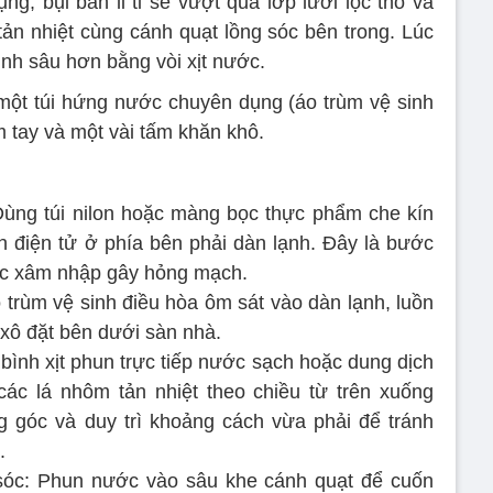
g, bụi bẩn li ti sẽ vượt qua lớp lưới lọc thô và
ản nhiệt cùng cánh quạt lồng sóc bên trong. Lúc
inh sâu hơn bằng vòi xịt nước.
một túi hứng nước chuyên dụng (áo trùm vệ sinh
m tay và một vài tấm khăn khô.
Dùng túi nilon hoặc màng bọc thực phẩm che kín
 điện tử ở phía bên phải dàn lạnh. Đây là bước
ước xâm nhập gây hỏng mạch.
 trùm vệ sinh điều hòa ôm sát vào dàn lạnh, luồn
xô đặt bên dưới sàn nhà.
 bình xịt phun trực tiếp nước sạch hoặc dung dịch
ác lá nhôm tản nhiệt theo chiều từ trên xuống
ng góc và duy trì khoảng cách vừa phải để tránh
.
sóc: Phun nước vào sâu khe cánh quạt để cuốn