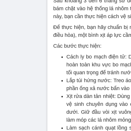
Sau khoảng 3 đến 6 tháng sử dụn
bám chặt vào hệ thống lá nhôm t
này, bạn cần thực hiện cách vệ s
Để thực hiện, bạn hãy chuẩn bị 
điều hòa), một bình xịt áp lực cầ
Các bước thực hiện:
Cách ly bo mạch điện tử: 
hoàn toàn khu vực bo mạch
tối quan trọng để tránh n
Lắp túi hứng nước: Treo áo
phần ống xả nước bẩn vào 
Xịt rửa dàn tản nhiệt: Dùng
vệ sinh chuyên dụng vào c
dưới. Giữ đầu vòi xịt vuô
làm móp các lá nhôm mỏng
Làm sạch cánh quạt lồng 