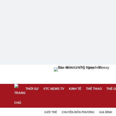
THỜI SỰ
VTC NEWS TV
KINH TẾ
THỂ THAO
THẾ G
GIỚI TRẺ
CHUYỆN BỐN PHƯƠNG
GIA ĐÌNH