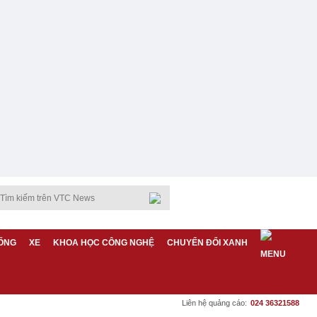
ỐNG
XE
KHOA HỌC CÔNG NGHỆ
CHUYỂN ĐỔI XANH
Liên hệ quảng cáo:
024 36321588