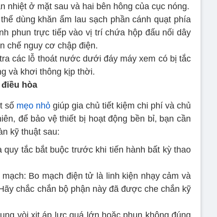
ản nhiệt ở mặt sau và hai bên hông của cục nóng.
 thể dùng khăn ẩm lau sạch phần cánh quạt phía
ánh phun trực tiếp vào vị trí chứa hộp đấu nối dây
n chế nguy cơ chập điện.
tra các lỗ thoát nước dưới đáy máy xem có bị tắc
 và khơi thông kịp thời.
 điều hòa
t số
mẹo nhỏ
giúp gia chủ tiết kiệm chi phí và chủ
iên, để bảo vệ thiết bị hoạt động bền bỉ, bạn cần
àn kỹ thuật sau:
 quy tắc bắt buộc trước khi tiến hành bất kỳ thao
 mạch: Bo mạch điện tử là linh kiện nhạy cảm và
. Hãy chắc chắn bộ phận này đã được che chắn kỹ
 dụng vòi xịt áp lực quá lớn hoặc phun không đúng