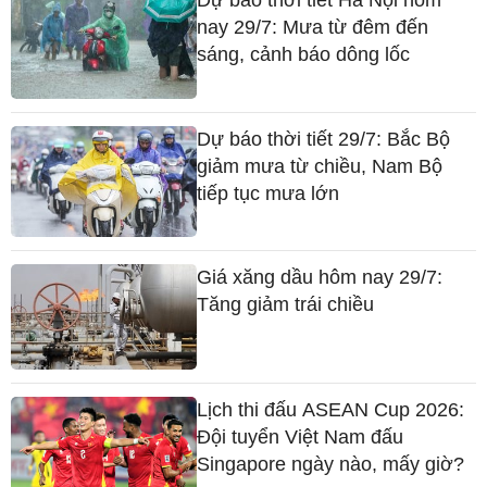
Dự báo thời tiết Hà Nội hôm
nay 29/7: Mưa từ đêm đến
sáng, cảnh báo dông lốc
Dự báo thời tiết 29/7: Bắc Bộ
giảm mưa từ chiều, Nam Bộ
tiếp tục mưa lớn
Giá xăng dầu hôm nay 29/7:
Tăng giảm trái chiều
Lịch thi đấu ASEAN Cup 2026:
Đội tuyển Việt Nam đấu
Singapore ngày nào, mấy giờ?