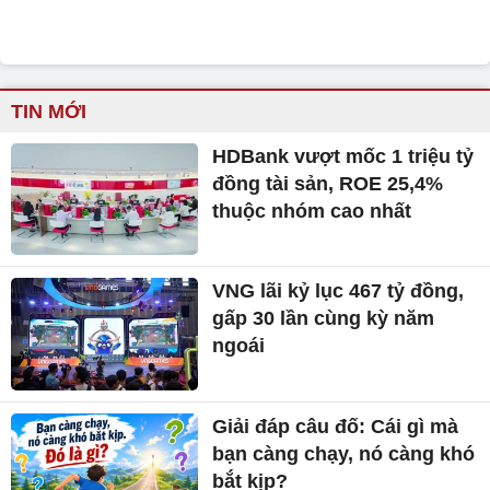
TIN MỚI
HDBank vượt mốc 1 triệu tỷ
đồng tài sản, ROE 25,4%
thuộc nhóm cao nhất
VNG lãi kỷ lục 467 tỷ đồng,
gấp 30 lần cùng kỳ năm
ngoái
Giải đáp câu đố: Cái gì mà
bạn càng chạy, nó càng khó
bắt kịp?