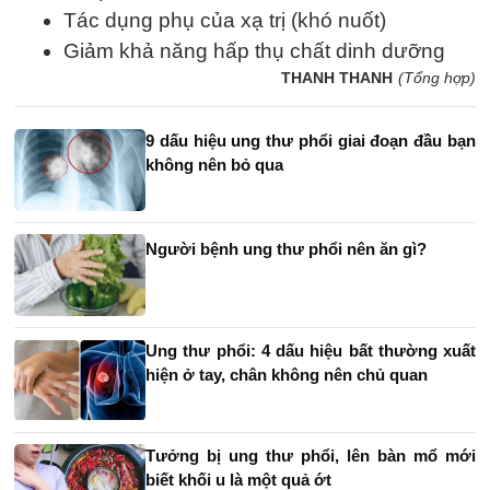
Tác dụng phụ của xạ trị (khó nuốt)
Giảm khả năng hấp thụ chất dinh dưỡng
THANH THANH
(Tổng hợp)
9 dấu hiệu ung thư phổi giai đoạn đầu bạn
không nên bỏ qua
Người bệnh ung thư phổi nên ăn gì?
Ung thư phổi: 4 dấu hiệu bất thường xuất
hiện ở tay, chân không nên chủ quan
Tưởng bị ung thư phổi, lên bàn mổ mới
biết khối u là một quả ớt