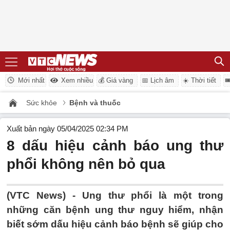
Mới nhất
Xem nhiều
💰 Giá vàng
📅 Lịch âm
☀️ Thời tiết

Sức khỏe
Bệnh và thuốc
Xuất bản ngày 05/04/2025 02:34 PM
8 dấu hiệu cảnh báo ung thư
phổi không nên bỏ qua
(VTC News) -
Ung thư phổi là một trong
những căn bệnh ung thư nguy hiểm, nhận
biết sớm dấu hiệu cảnh báo bệnh sẽ giúp cho