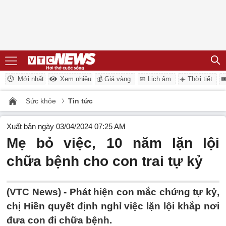
Mới nhất
Xem nhiều
💰 Giá vàng
📅 Lịch âm
☀️ Thời tiết

Sức khỏe
Tin tức
Xuất bản ngày 03/04/2024 07:25 AM
Mẹ bỏ việc, 10 năm lặn lội
chữa bệnh cho con trai tự kỷ
(VTC News) -
Phát hiện con mắc chứng tự kỷ,
chị Hiền quyết định nghỉ việc lặn lội khắp nơi
đưa con đi chữa bệnh.