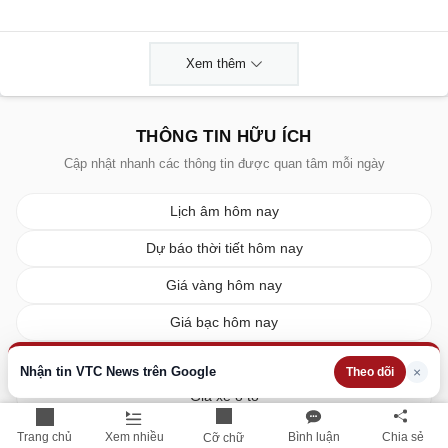
Xem thêm
THÔNG TIN HỮU ÍCH
Cập nhật nhanh các thông tin được quan tâm mỗi ngày
Lịch âm hôm nay
Dự báo thời tiết hôm nay
Giá vàng hôm nay
Giá bạc hôm nay
Tỷ giá ngoại tệ
Nhận tin VTC News trên Google
×
Theo dõi
Giá xe ô tô
Giá xe máy
Trang chủ
Xem nhiều
Bình luận
Chia sẻ
Cỡ chữ