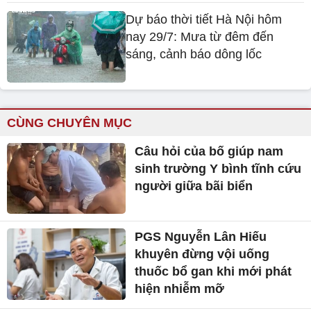
Dự báo thời tiết Hà Nội hôm
nay 29/7: Mưa từ đêm đến
sáng, cảnh báo dông lốc
CÙNG CHUYÊN MỤC
Câu hỏi của bố giúp nam
sinh trường Y bình tĩnh cứu
người giữa bãi biển
PGS Nguyễn Lân Hiếu
khuyên đừng vội uống
thuốc bổ gan khi mới phát
hiện nhiễm mỡ