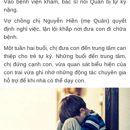
Vào bệnh viện khám, bác sĩ nói Quân bị tự kỷ
nặng.
Vợ chồng chị Nguyễn Hiền (mẹ Quân) quyết
định nghỉ việc, lặn lội khắp nơi đưa con đi chữa
bệnh.
Một tuần hai buổi, chị đưa con đến trung tâm can
thiệp cho trẻ tự kỷ. Những buổi đến trung tâm,
chị đứng cạnh con, vừa quan sát biểu hiện của
con trai vừa ghi nhớ những động tác chuyên gia
hỗ trợ để khi nhà có thể dạy con.