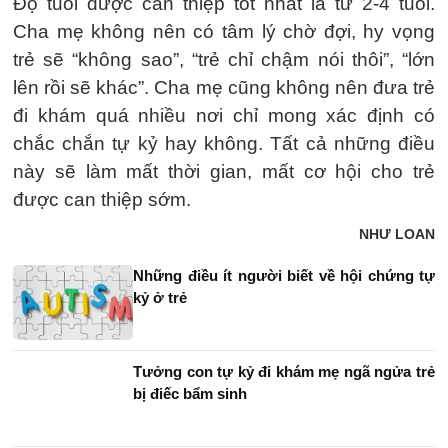
Độ tuổi được can thiệp tốt nhất là từ 2-4 tuổi.
Cha mẹ không nên có tâm lý chờ đợi, hy vọng
trẻ sẽ “không sao”, “trẻ chỉ chậm nói thôi”, “lớn
lên rồi sẽ khác”. Cha mẹ cũng không nên đưa trẻ
đi khám quá nhiều nơi chỉ mong xác định có
chắc chắn tự kỷ hay không. Tất cả những điều
này sẽ làm mất thời gian, mất cơ hội cho trẻ
được can thiệp sớm.
NHƯ LOAN
Những điều ít người biết về hội chứng tự
kỷ ở trẻ
Tưởng con tự kỷ đi khám mẹ ngã ngửa trẻ
bị điếc bẩm sinh