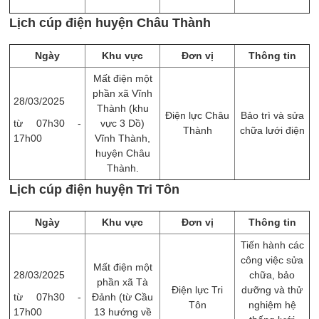
Lịch cúp điện huyện Châu Thành
Ngày
Khu vực
Đơn vị
Thông tin
Mất điện một
phần xã Vĩnh
28/03/2025
Thành (khu
Điện lực Châu
Bảo trì và sửa
từ 07h30 -
vực 3 Dồ)
Thành
chữa lưới điện
17h00
Vĩnh Thành,
huyện Châu
Thành.
Lịch cúp điện huyện Tri Tôn
Ngày
Khu vực
Đơn vị
Thông tin
Tiến hành các
công việc sửa
Mất điện một
28/03/2025
chữa, bảo
phần xã Tà
Điện lực Tri
dưỡng và thử
từ 07h30 -
Đảnh (từ Cầu
Tôn
nghiệm hệ
17h00
13 hướng về