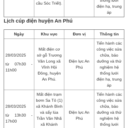
thống lưới
cầu Sóc Triết).
điện hạ, trung
áp
Lịch cúp điện huyện An Phú
Ngày
Khu vực
Đơn vị
Thông tin
Tiến hành các
Mất điện cơ
công việc sửa
28/03/2025
sở gỗ Trương
chữa, bảo
Văn Long xã
Điện lực An
dưỡng và thử
từ 07h30 -
Vĩnh Hội
Phú
nghiệm hệ
11h00
Đông, huyện
thống lưới
An Phú.
điện hạ, trung
áp
Mất điện trạm
Tiến hành các
bơm Sa Tô (1)
công việc sửa
28/03/2025
xã Khánh Bình
chữa, bảo
và sấy lúa
Điện lực An
dưỡng và thử
từ 13h30 -
Trần Văn Nhã
Phú
nghiệm hệ
17h00
xã Khánh
thống lưới