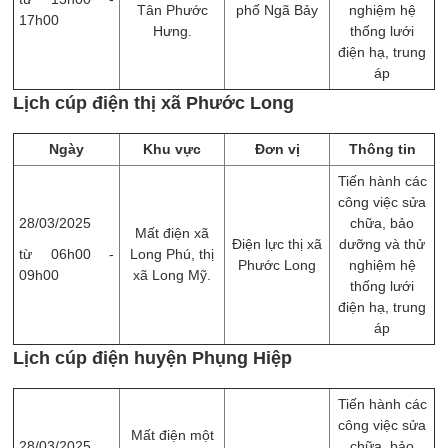
Tân Phước
phố Ngã Bảy
nghiệm hệ
17h00
Hưng.
thống lưới
điện hạ, trung
áp
Lịch cúp điện thị xã Phước Long
Ngày
Khu vực
Đơn vị
Thông tin
Tiến hành các
công việc sửa
28/03/2025
chữa, bảo
Mất điện xã
Điện lực thị xã
dưỡng và thử
từ 06h00 -
Long Phú, thị
Phước Long
nghiệm hệ
09h00
xã Long Mỹ.
thống lưới
điện hạ, trung
áp
Lịch cúp điện huyện Phụng Hiệp
Tiến hành các
công việc sửa
Mất điện một
28/03/2025
chữa, bảo