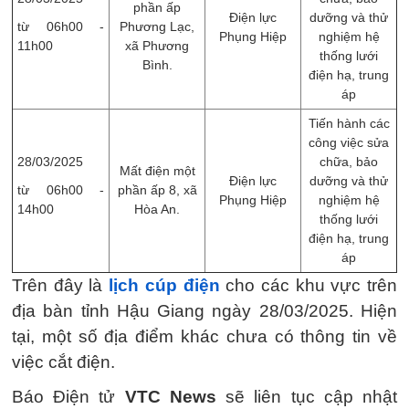
phần ấp
Điện lực
dưỡng và thử
từ 06h00 -
Phương Lạc,
Phụng Hiệp
nghiệm hệ
11h00
xã Phương
thống lưới
Bình.
điện hạ, trung
áp
Tiến hành các
công việc sửa
28/03/2025
chữa, bảo
Mất điện một
Điện lực
dưỡng và thử
từ 06h00 -
phần ấp 8, xã
Phụng Hiệp
nghiệm hệ
14h00
Hòa An.
thống lưới
điện hạ, trung
áp
Trên đây là
lịch cúp điện
cho các khu vực trên
địa bàn tỉnh Hậu Giang ngày 28/03/2025. Hiện
tại, một số địa điểm khác chưa có thông tin về
việc cắt điện.
Báo Điện tử
VTC News
sẽ liên tục cập nhật