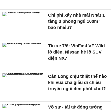
Chi phí xây nhà mái Nhật 1
tầng 3 phòng ngủ 100m²
bao nhiêu?
Tin xe 7/8: VinFast VF Wild
lộ diện, Nissan hé lộ SUV
điện NX7
Càn Long chịu thiệt thế nào
khi vua cha giấu di chiếu
truyền ngôi đến phút chót?
Võ sư - tài tử đóng tướng