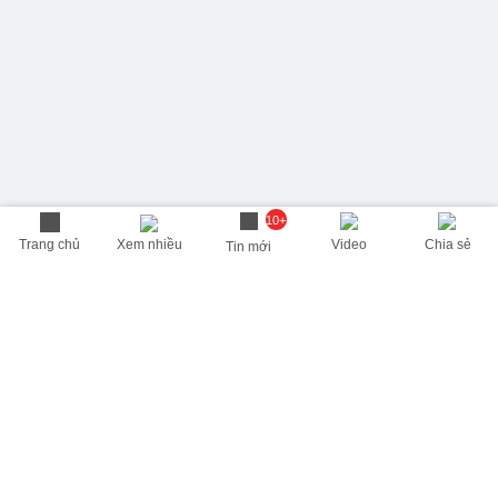
10+
Trang chủ
Xem nhiều
Video
Chia sẻ
Tin mới