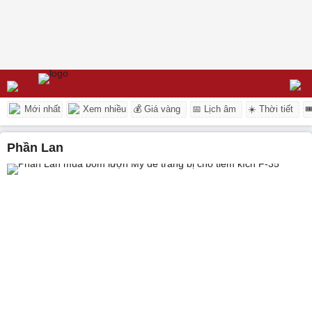
Mới nhất
Xem nhiều
💰 Giá vàng
📅 Lịch âm
☀️ Thời tiết

Phần Lan