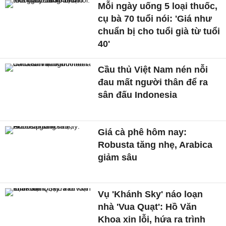
Mỗi ngày uống 5 loại thuốc,
cụ bà 70 tuổi nói: 'Giá như
chuẩn bị cho tuổi già từ tuổi
40'
Cầu thủ Việt Nam nén nỗi
đau mất người thân để ra
sân đấu Indonesia
Giá cà phê hôm nay:
Robusta tăng nhẹ, Arabica
giảm sâu
Vụ 'Khánh Sky' náo loạn
nhà 'Vua Quạt': Hồ Văn
Khoa xin lỗi, hứa ra trình