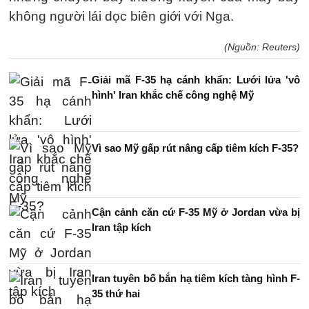
không người lái dọc biên giới với Nga.
(Nguồn: Reuters)
Giải mã F-35 hạ cánh khẩn: Lưới lửa 'vô
hình' Iran khắc chế công nghệ Mỹ
Vì sao Mỹ gấp rút nâng cấp tiêm kích F-35?
Cận cảnh căn cứ F-35 Mỹ ở Jordan vừa bị
Iran tập kích
Iran tuyên bố bắn hạ tiêm kích tàng hình F-
35 thứ hai