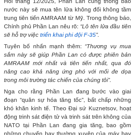
Hồi tháng 12/2025, Phần Lan cũng thông báo
nước này sẽ mua tên lửa không đối không tầm
trung tiên tiến AMRAAM từ Mỹ. Trong thông báo,
Chính phủ Phần Lan nêu rõ:
“Lô tên lửa đầu tiên
sẽ hỗ trợ việc
triển khai phi đội F-35
”.
Tuyên bố nhấn mạnh thêm:
“Thương vụ mua
sắm này sẽ giúp Phần Lan có được phiên bản
AMRAAM mới nhất và tiên tiến nhất, qua đó
nâng cao khả năng ứng phó với mối đe dọa
trong môi trường tác chiến của chúng tôi”.
Nga cho rằng Phần Lan đang bước vào giai
đoạn “quân sự hóa tăng tốc”, bất chấp những
khó khăn kinh tế. Theo Đại sứ Kuznetsov, hoạt
động trinh sát điện tử và trinh sát trên không của
NATO tại Phần Lan đang gia tăng, bao gồm
những chuyến bay thường xuyên của máy bay