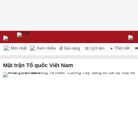
Mới nhất
Xem nhiều
💰 Giá vàng
📅 Lịch âm
☀️ Thời tiết

Mặt trận Tổ quốc Việt Nam