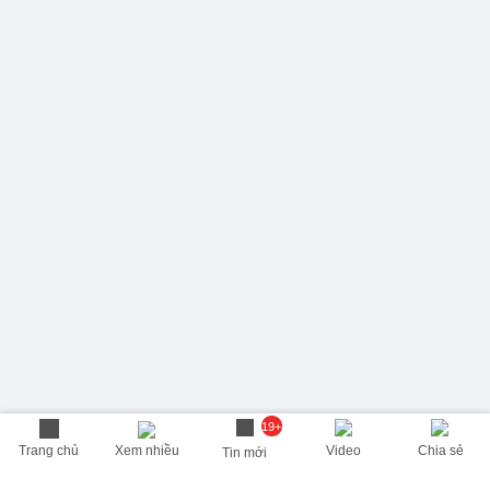
19+
Trang chủ
Xem nhiều
Video
Chia sẻ
Tin mới