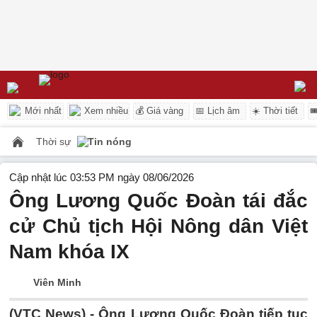
Mới nhất
Xem nhiều
💰 Giá vàng
📅 Lịch âm
☀️ Thời tiết

Thời sự
Tin nóng
Cập nhật lúc 03:53 PM ngày 08/06/2026
Ông Lương Quốc Đoàn tái đắc
cử Chủ tịch Hội Nông dân Việt
Nam khóa IX
Viên Minh
(VTC News) -
Ông Lương Quốc Đoàn tiếp tục