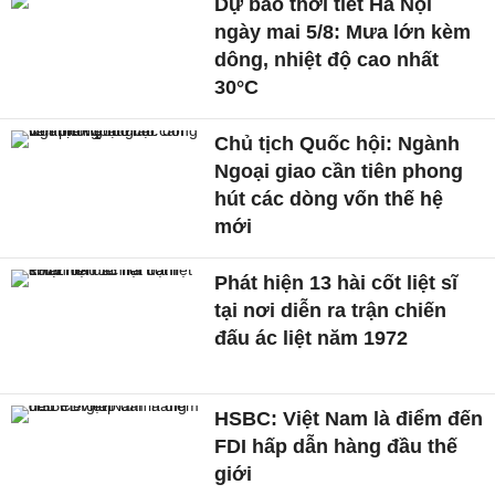
Dự báo thời tiết Hà Nội
ngày mai 5/8: Mưa lớn kèm
dông, nhiệt độ cao nhất
30°C
Chủ tịch Quốc hội: Ngành
Ngoại giao cần tiên phong
hút các dòng vốn thế hệ
mới
Phát hiện 13 hài cốt liệt sĩ
tại nơi diễn ra trận chiến
đấu ác liệt năm 1972
HSBC: Việt Nam là điểm đến
FDI hấp dẫn hàng đầu thế
giới